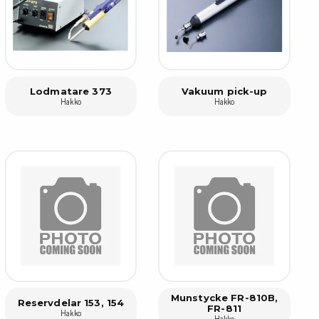
pärrning
ktyg, borstar & pincetter
ger & avbitare
Lodmatare 373
Vakuum pick-up
 verktygsset
Hakko
Hakko
slar
selskaft & kombiklingor
entmejslar
cisionsmejslar
cetter
star
ntorsmaterial
Munstycke FR-810B,
skor & behållare
Reservdelar 153, 154
FR-811
Hakko
Hakko