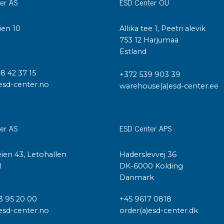
er AS
ESD Center OÜ
ien 10
Allika tee 1, Peetri alevik
I
753 12 Harjumaa
Estland
48 42 37 15
+372 539 903 39
esd-center.no
warehouse(a)esd-center.ee
er AS
ESD Center APS
ien 43, Letohallen
Haderslevvej 36
l
DK-6000 Kolding
Danmark
3 95 20 00
+45 9617 0818
esd-center.no
order(a)esd-center.dk