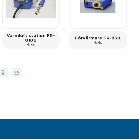
Varmluft station FR-
Förvärmare FR-830
810B
Hakko
Hakko
2
>>