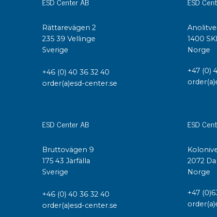
ESD Center AB
ESD Cent
Rättarevägen 2
Anolitve
235 39 Vellinge
1400 SK
Sverige
Norge
+47 (0) 
+46 (0) 40 36 32 40
order(a)
order(a)esd-center.se
ESD Center AB
ESD Cent
Bruttovägen 9
Kolonive
175 43 Järfälla
2072 Da
Sverige
Norge
+47 (0)6
+46 (0) 40 36 32 40
order(a)
order(a)esd-center.se