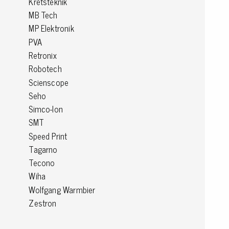
Kretsteknik
MB Tech
Konduktiva lådor
MP Elektronik
Dissipativa lådor
PVA
Tillbehör till lådor
Retronix
Sortiment- och komponentaskar
Spolställ
Robotech
Hyllsystem
Scienscope
Vagnar
Seho
Specialvagnar Mossman Tebbs
Simco-Ion
Hjul
SMT
Lastpallar
Speed Print
Specialemballage
Tagarno
Tecono
Wiha
Wolfgang Warmbier
Zestron