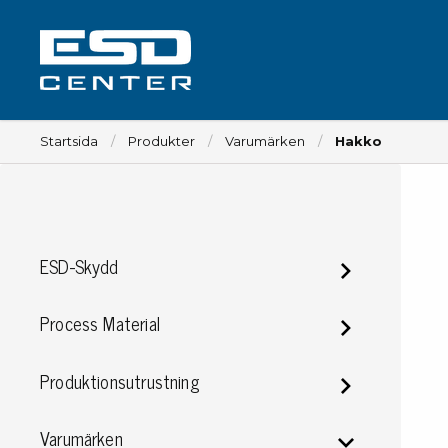
Startsida
Produkter
Varumärken
Hakko
Arbetsplats
ESD-Skydd
Bord
Tillbehör till bord
Process Material
Stolar
Tillbehör till stolar
Produktionsutrustning
Mattor
Lampor
Varumärken
Vagnar