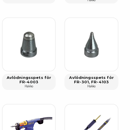
sipativa &
duktiva skivor
sipativa PC skivor
eshield
duktiv plastwell
duktiv polystyren
änster
Avlödningsspets för
Avlödningsspets för
FR-4003
FR-301, FR-4103
 utbildningar
Hakko
Hakko
trollmätning & audits
ibrering