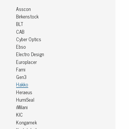
Jordning
Asscon
Birkenstock
BLT
Förpackningar
CAB
Skärmande påsar
Cyber Optics
Skärmande bubbelpåsar & film
Ebso
Dryshield påsar, torkmedel & hic
Electro Design
Safeshieldlådor
Europlacer
Dissipativa påsar
Fami
Dissipativ bubbelfilm & påsar
Gen3
Dissipativ plastfilm & sträckfilm
Hakko
Dissipativa huvar, säckar & slangar
Heraeus
Dissipativ foam
HumiSeal
Dissipativt & konduktivt skum
iMilani
Specialemballage
KIC
Kongamek
Lager & transport