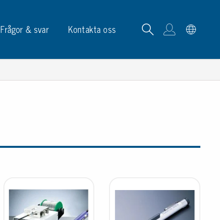
Frågor & svar
Kontakta oss
tskortrack & ställ
p, skyltar & etiketter
p
phållare
ketter
ltar & märkning