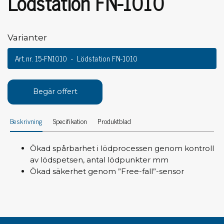
Lödstation FN-1010
Varianter
Art.nr. 15-FN1010
Lödstation FN-1010
Begär offert
Beskrivning
Specifikation
Produktblad
Ökad spårbarhet i lödprocessen genom kontroll
av lödspetsen, antal lödpunkter mm
Ökad säkerhet genom ”Free-fall”-sensor