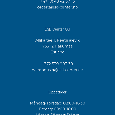
+47 (0) 48 42 37 15
order(a)esd-center.no
ESD Center OÜ
Allika tee 1, Peetri alevik
753 12 Harjumaa
Estland
+372 539 903 39
warehouse(a)esd-center.ee
Öppettider
Måndag-Torsdag: 08:00-16:30
Fredag: 08:00-16:00
Lördag-Söndag: Stängt