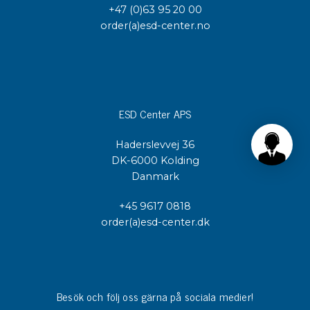
+47 (0)63 95 20 00
order(a)esd-center.no
ESD Center APS
Haderslevvej 36
DK-6000 Kolding
Danmark
+45 9617 0818
order(a)esd-center.dk
Besök och följ oss gärna på sociala medier!