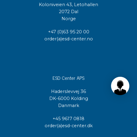
Koloniveien 43, Letohallen
2072 Dal
Norge
+47 (0)63 95 20 00
order(a)esd-center.no
ESD Center APS
Haderslevvej 36
DK-6000 Kolding
Danmark
+45 9617 0818
order(a)esd-center.dk