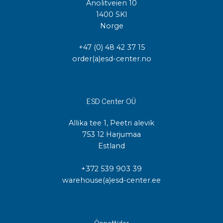
Anolitveien 10
1400 SKI
Norge
+47 (0) 48 42 37 15
order(a)esd-center.no
ESD Center OÜ
Allika tee 1, Peetri alevik
753 12 Harjumaa
Estland
+372 539 903 39
warehouse(a)esd-center.ee
Öppettider