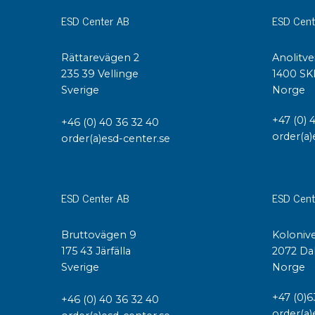
ESD Center AB
ESD Cent
Konduktiva lådor
Dissipativa lådor
Tillbehör till lådor
Rättarevägen 2
Anolitve
Sortiment- och komponentaskar
235 39 Vellinge
1400 SK
Sverige
Norge
Spolställ
Hyllsystem
+47 (0) 
+46 (0) 40 36 32 40
Vagnar
order(a)
order(a)esd-center.se
Specialvagnar Mossman Tebbs
Hjul
Lastpallar
ESD Center AB
ESD Cent
Specialemballage
Bruttovägen 9
Kolonive
175 43 Järfälla
2072 Da
Sverige
Norge
+47 (0)6
+46 (0) 40 36 32 40
order(a)