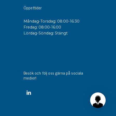
Öppettider
sipativa &
duktiva skivor
Måndag-Torsdag: 08:00-16:30
Fredag: 08:00-16:00
sipativa PC skivor
Lördag-Söndag: Stängt
eshield
duktiv plastwell
duktiv polystyren
änster
Besök och följ oss gärna på sociala
 utbildningar
medier!
trollmätning & audits
ibrering