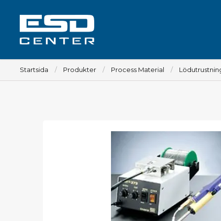
Startsida
Produkter
Process Material
Lödutrustnin
Arbetsplats
Bord
Tillbehör till bord
Stolar
Tillbehör till stolar
Mattor
Lampor
Vagnar