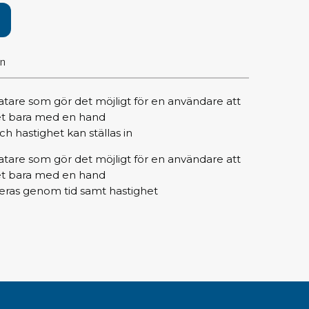
pärrning
ktyg, borstar & pincetter
on
ger & avbitare
 verktygsset
tare som gör det möjligt för en användare att
slar
tet bara med en hand
selskaft & kombiklingor
h hastighet kan ställas in
entmejslar
tare som gör det möjligt för en användare att
cisionsmejslar
tet bara med en hand
cetter
eras genom tid samt hastighet
star
ntorsmaterial
skor & behållare