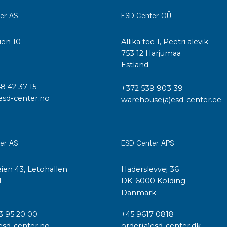
Städvagnar
er AS
ESD Center OÜ
Klibbmattor
Dis
kon
ien 10
Allika tee 1, Peetri alevik
Jonisering
I
753 12 Harjumaa
Dis
Bänkjonisering
Estland
Saf
Overhead
Kon
48 42 37 15
+372 539 903 39
Maskin
Kon
esd-center.no
warehouse(a)esd-center.ee
Tryckluft
Tj
Mattor & golv
er AS
ESD Center APS
ESD
Bordsmattor
Kon
Golv
ien 43, Letohallen
Haderslevvej 36
Kal
Tillbehör till golv
l
DK-6000 Kolding
Danmark
3 95 20 00
+45 9617 0818
esd-center.no
order(a)esd-center.dk