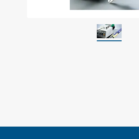
Jordning
Förpackningar
Skärmande påsar
Skärmande bubbelpåsar & film
Dryshield påsar, torkmedel & hic
Safeshieldlådor
Dissipativa påsar
Dissipativ bubbelfilm & påsar
Dissipativ plastfilm & sträckfilm
Dissipativa huvar, säckar & slangar
Dissipativ foam
Dissipativt & konduktivt skum
Specialemballage
Lager & transport