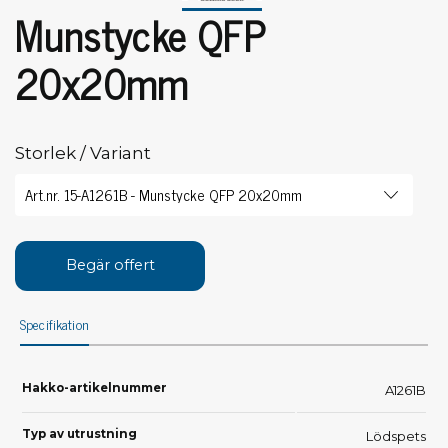
Munstycke QFP
20x20mm
Storlek / Variant
Begär offert
Specifikation
Hakko-artikelnummer
A1261B
Typ av utrustning
Lödspets