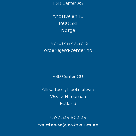
ESD Center AS
Anolitveien 10
1400 SKI
Norge
+47 (0) 48 42 37 15
order(a)esd-center.no
ESD Center OÜ
Allika tee 1, Peetri alevik
753 12 Harjumaa
Estland
+372 539 903 39
warehouse(a)esd-center.ee