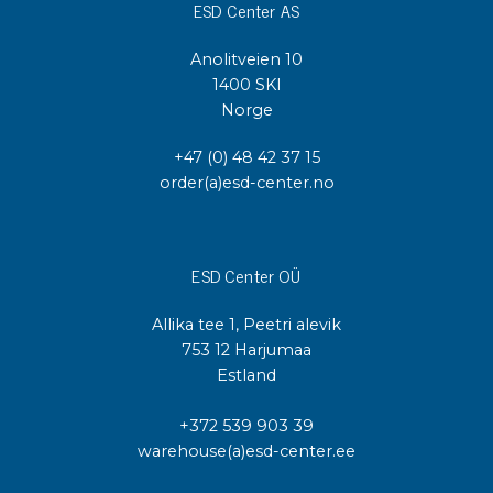
ESD Center AS
Anolitveien 10
1400 SKI
Norge
+47 (0) 48 42 37 15
order(a)esd-center.no
ESD Center OÜ
Allika tee 1, Peetri alevik
753 12 Harjumaa
Estland
+372 539 903 39
warehouse(a)esd-center.ee