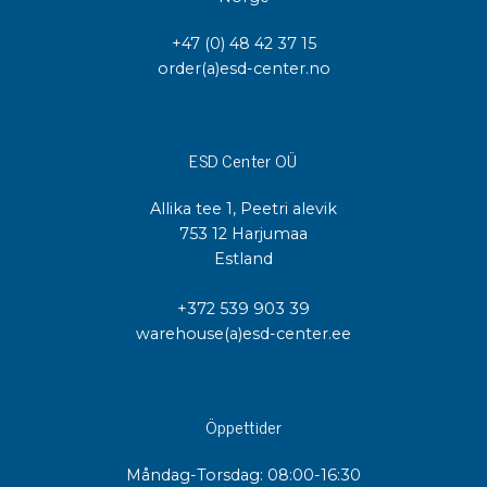
+47 (0) 48 42 37 15
order(a)esd-center.no
ESD Center OÜ
Allika tee 1, Peetri alevik
753 12 Harjumaa
Estland
+372 539 903 39
warehouse(a)esd-center.ee
Öppettider
Måndag-Torsdag: 08:00-16:30