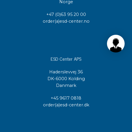
Norge
+47 (0)63 95 20 00
order(a)esd-center.no
ESD Center APS
Haderslevvej 36
DK-6000 Kolding
Danmark
+45 9617 0818
order(a)esd-center.dk