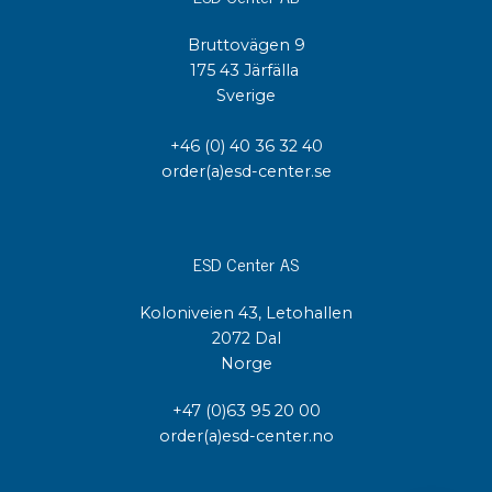
Bruttovägen 9
175 43 Järfälla
Sverige
+46 (0) 40 36 32 40
order(a)esd-center.se
ESD Center AS
Koloniveien 43, Letohallen
2072 Dal
Norge
+47 (0)63 95 20 00
order(a)esd-center.no