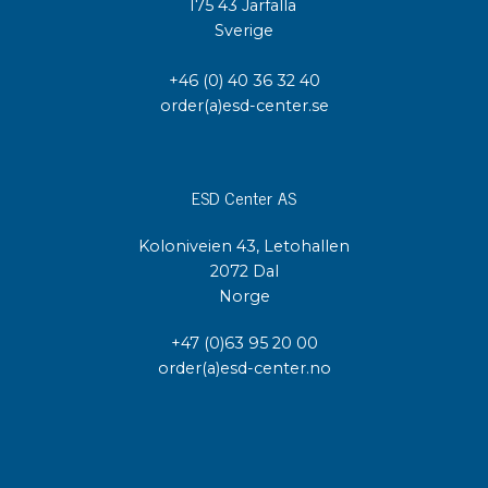
175 43 Järfälla
Sverige
+46 (0) 40 36 32 40
order(a)esd-center.se
ESD Center AS
Koloniveien 43, Letohallen
2072 Dal
Norge
+47 (0)63 95 20 00
order(a)esd-center.no