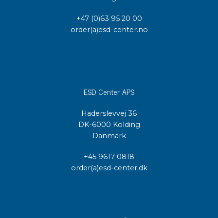
+47 (0)63 95 20 00
order(a)esd-center.no
ESD Center APS
Haderslevvej 36
DK-6000 Kolding
Danmark
+45 9617 0818
order(a)esd-center.dk