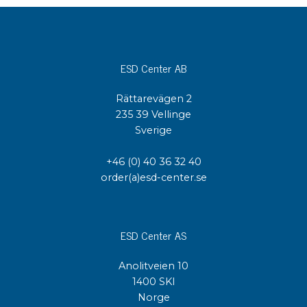
ESD Center AB
Rättarevägen 2
235 39 Vellinge
Sverige
+46 (0) 40 36 32 40
order(a)esd-center.se
ESD Center AS
Anolitveien 10
1400 SKI
Norge