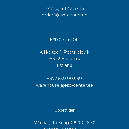
+47 (0) 48 42 37 15
order(a)esd-center.no
ESD Center OÜ
Allika tee 1, Peetri alevik
753 12 Harjumaa
Estland
+372 539 903 39
warehouse(a)esd-center.ee
Öppettider
Måndag-Torsdag: 08:00-16:30