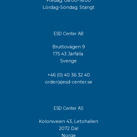
Fredag: 08:00-16:00
Lördag-Söndag: Stängt
ESD Center AB
Bruttovägen 9
175 43 Järfälla
Sverige
+46 (0) 40 36 32 40
order(a)esd-center.se
ESD Center AS
Koloniveien 43, Letohallen
2072 Dal
Norge