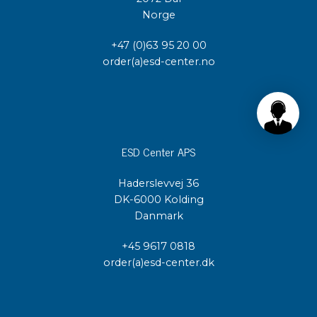
Norge
+47 (0)63 95 20 00
order(a)esd-center.no
ESD Center APS
Haderslevvej 36
DK-6000 Kolding
Danmark
+45 9617 0818
order(a)esd-center.dk