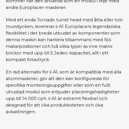
kommer när den används som en modul i linje med
andra Europlacer-maskiner.
Med ett enda Tornado turret head med åtta eller tolv
munstycken, levererar ii-A1 Europlacers legendariska
flexibilitet i det breda utbudet av komponenter som
denna maskin kan hantera tillsammans med 164
matarpositioner och två olika typer av inre matrix
brickor med upp till 5 Jedec-kapacitet, allt i ett
kompakt fotavtryck.
En rad alternativ för ii-A1, som är kompatibla med alla
atommaskiner, gör att den kan konfigureras för
specifika monteringsuppgifter eller som en fullt
utrustad modul som erbjuder placeringshastigheter
upp till 14 000 cph. ii-A1 är extremt flexibel och
designad för att öka produktiviteten och öka
avkastningen.