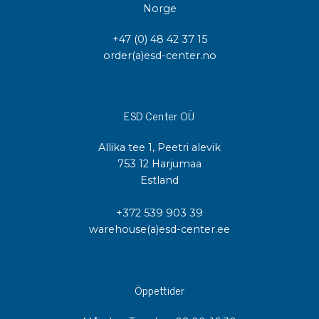
Norge
+47 (0) 48 42 37 15
order(a)esd-center.no
ESD Center OÜ
Allika tee 1, Peetri alevik
753 12 Harjumaa
Estland
+372 539 903 39
warehouse(a)esd-center.ee
Öppettider