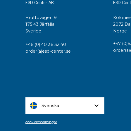
ESD Center AB
ESD Cent
Bruttovägen 9
Kolonive
175 43 Järfälla
2072 Da
Sverige
Norge
+47 (0)6
+46 (0) 40 36 32 40
order(a)
order(a)esd-center.se
Svenska
cookieinställningar