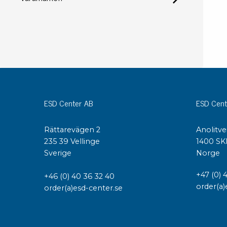
Konduktiva lådor
Dissipativa lådor
Tillbehör till lådor
Sortiment- och komponentaskar
Spolställ
Hyllsystem
Vagnar
ESD Center AB
ESD Cent
Specialvagnar Mossman Tebbs
Hjul
Rättarevägen 2
Anolitve
Lastpallar
235 39 Vellinge
1400 SK
Specialemballage
Sverige
Norge
+47 (0) 
+46 (0) 40 36 32 40
order(a)
order(a)esd-center.se