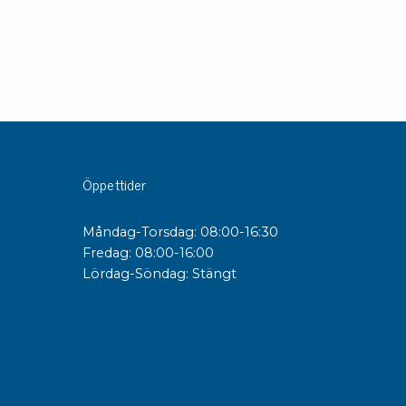
sipativa &
duktiva skivor
sipativa PC skivor
eshield
duktiv plastwell
duktiv polystyren
Öppettider
änster
Måndag-Torsdag: 08:00-16:30
Fredag: 08:00-16:00
 utbildningar
Lördag-Söndag: Stängt
trollmätning & audits
ibrering