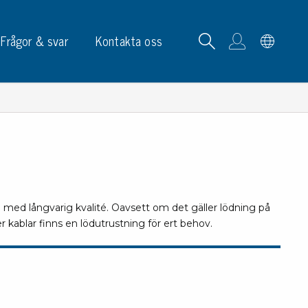
Frågor & svar
Kontakta oss
tskortrack & ställ
med långvarig kvalité. Oavsett om det gäller lödning på
p, skyltar & etiketter
ablar finns en lödutrustning för ert behov.
p
phållare
ketter
ltar & märkning