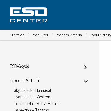
Startsida
Produkter
Process Material
Lödutrustnin
Arbetsplats
ESD-Skydd
Bord
Tillbehör till bord
Process Material
Stolar
Skyddslack - HumiSeal
Tillbehör till stolar
Tvättvätska - Zestron
Mattor
Lodmaterial - BLT & Heraeus
Lampor
Inspektion – Tagarno
Vagnar