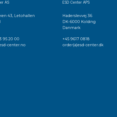
er AS
ESD Center APS
ien 43, Letohallen
Haderslevvej 36
l
DK-6000 Kolding
Danmark
3 95 20 00
+45 9617 0818
esd-center.no
order(a)esd-center.dk