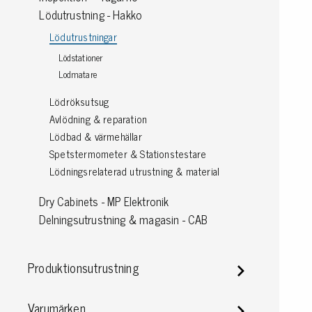
Lödutrustning - Hakko
Jordning
Lödutrustningar
Lödstationer
Förpackningar
Lodmatare
Skärmande påsar
Lödröksutsug
Skärmande bubbelpåsar & film
Avlödning & reparation
Dryshield påsar, torkmedel & hic
Lödbad & värmehällar
Safeshieldlådor
Spetstermometer & Stationstestare
Dissipativa påsar
Lödningsrelaterad utrustning & material
Dissipativ bubbelfilm & påsar
Dissipativ plastfilm & sträckfilm
Dry Cabinets - MP Elektronik
Dissipativa huvar, säckar & slangar
Delningsutrustning & magasin - CAB
Dissipativ foam
Dissipativt & konduktivt skum
Specialemballage
Produktionsutrustning
Varumärken
Lager & transport