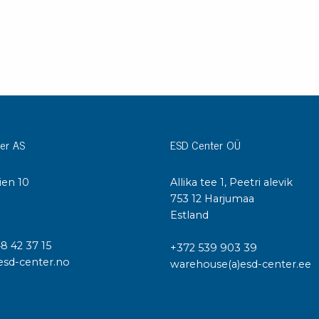
Städvagnar
Klibbmattor
Dis
kon
Jonisering
Dis
Bänkjonisering
Saf
Overhead
Kon
Maskin
Kon
er AS
ESD Center OÜ
Tryckluft
Tj
ien 10
Allika tee 1, Peetri alevik
Mattor & golv
I
753 12 Harjumaa
ESD
Bordsmattor
Estland
Kon
Golv
Kal
48 42 37 15
+372 539 903 39
Tillbehör till golv
esd-center.no
warehouse(a)esd-center.ee