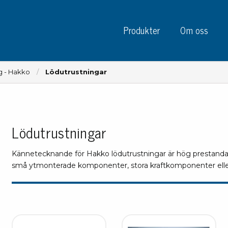
Produkter
Om oss
g - Hakko
Lödutrustningar
Lödutrustningar
Instrument
Kre
Testinstrument
Kännetecknande för Hakko lödutrustningar är hög prestanda 
Mätinstrument
Tej
små ytmonterade komponenter, stora kraftkomponenter eller k
Charge plate monitors
Tej
Konstant monitors
Tej
ESD event detectors
Eti
Elektroder
Sky