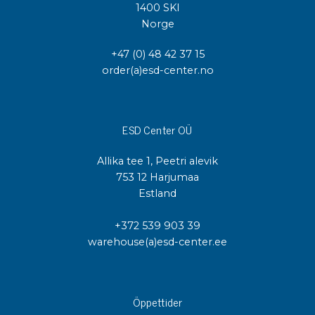
1400 SKI
Norge
+47 (0) 48 42 37 15
order(a)esd-center.no
ESD Center OÜ
Allika tee 1, Peetri alevik
753 12 Harjumaa
Estland
+372 539 903 39
warehouse(a)esd-center.ee
Öppettider