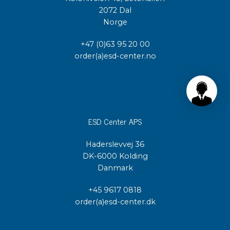
2072 Dal
Norge
+47 (0)63 95 20 00
order(a)esd-center.no
ESD Center APS
Haderslevvej 36
DK-6000 Kolding
Danmark
+45 9617 0818
order(a)esd-center.dk