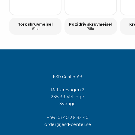
Torx skruvmejsel
Pozidriv skruvmejsel
Kr
Wiha
Wiha
ESD Center AB
Rättarevägen 2
235 39 Vellinge
Sverige
+46 (0) 40 36 32 40
order(a)esd-center.se