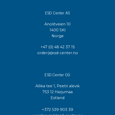
ESD Center AS
Anolitveien 10
1400 SKI
Norge
+47 (0) 48 42 37 15
order(a)esd-center.no
ESD Center OÜ
Allika tee 1, Peetri alevik
753 12 Harjumaa
Estland
+372 539 903 39