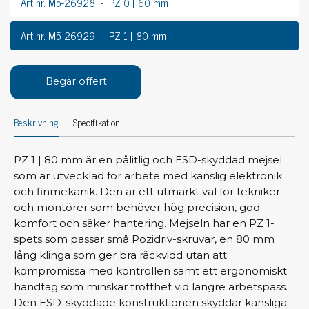
Art.nr. M5-26928
PZ 0 | 60 mm
Art.nr. M5-26929
PZ 1 | 80 mm
Begär offert
Beskrivning
Specifikation
PZ 1 | 80 mm är en pålitlig och ESD-skyddad mejsel
som är utvecklad för arbete med känslig elektronik
och finmekanik. Den är ett utmärkt val för tekniker
och montörer som behöver hög precision, god
komfort och säker hantering. Mejseln har en PZ 1-
spets som passar små Pozidriv-skruvar, en 80 mm
lång klinga som ger bra räckvidd utan att
kompromissa med kontrollen samt ett ergonomiskt
handtag som minskar trötthet vid längre arbetspass.
Den ESD-skyddade konstruktionen skyddar känsliga