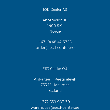
ESD Center AS
Anolitveien 10
1400 SKI
Norge
+47 (0) 48 42 37 15
order(a)esd-center.no
ESD Center OÜ
Allika tee 1, Peetri alevik
753 12 Harjumaa
Estland
+372 539 903 39
warehouse(a)esd-center.ee