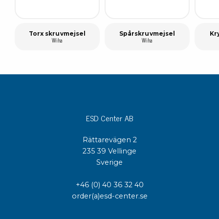
Torx skruvmejsel
Spårskruvmejsel
Kr
Wiha
Wiha
ESD Center AB
Rättarevägen 2
235 39 Vellinge
Sverige
+46 (0) 40 36 32 40
order(a)esd-center.se