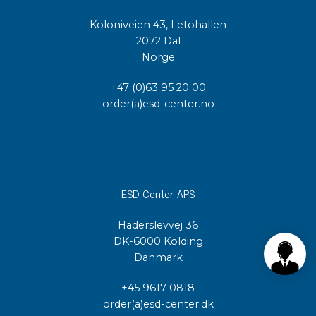
Koloniveien 43, Letohallen
2072 Dal
Norge
+47 (0)63 95 20 00
order(a)esd-center.no
ESD Center APS
Haderslevvej 36
DK-6000 Kolding
Danmark
+45 9617 0818
order(a)esd-center.dk