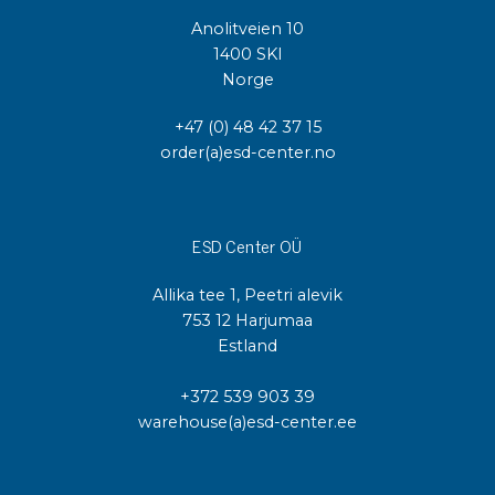
Anolitveien 10
1400 SKI
Norge
+47 (0) 48 42 37 15
order(a)esd-center.no
ESD Center OÜ
Allika tee 1, Peetri alevik
753 12 Harjumaa
Estland
+372 539 903 39
warehouse(a)esd-center.ee