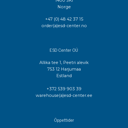
1400 SKI
Norge
+47 (0) 48 42 37 15
order(a)esd-center.no
ESD Center OÜ
Allika tee 1, Peetri alevik
753 12 Harjumaa
Estland
+372 539 903 39
warehouse(a)esd-center.ee
Öppettider