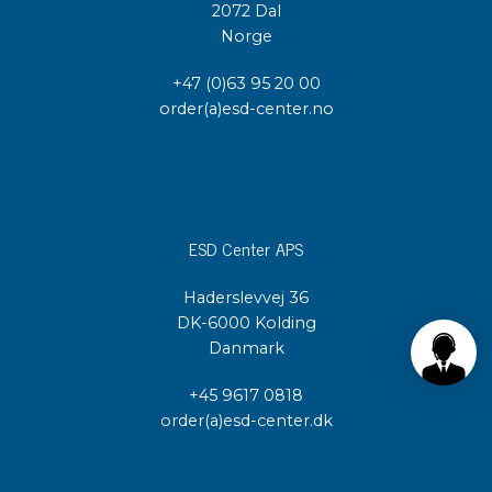
2072 Dal
Norge
+47 (0)63 95 20 00
order(a)esd-center.no
ESD Center APS
Haderslevvej 36
DK-6000 Kolding
Danmark
+45 9617 0818
order(a)esd-center.dk