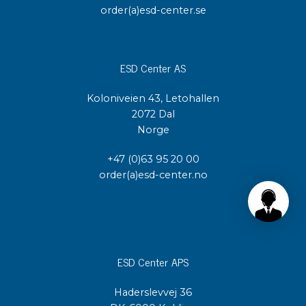
order(a)esd-center.se
ESD Center AS
Koloniveien 43, Letohallen
2072 Dal
Norge
+47 (0)63 95 20 00
order(a)esd-center.no
ESD Center APS
Haderslevvej 36