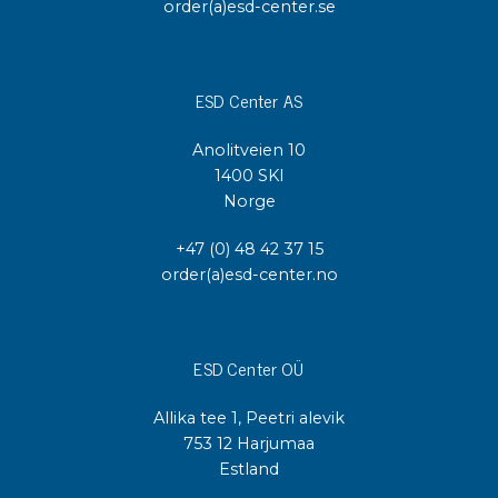
order(a)esd-center.se
ESD Center AS
Anolitveien 10
1400 SKI
Norge
+47 (0) 48 42 37 15
order(a)esd-center.no
ESD Center OÜ
Allika tee 1, Peetri alevik
753 12 Harjumaa
Estland