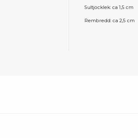
Städvagnar
Sultjocklek: ca 1,5 cm
Klibbmattor
Dis
Rembredd: ca 2,5 cm
kon
Jonisering
Dis
Bänkjonisering
Saf
Overhead
Kon
Maskin
Kon
Tryckluft
Tj
Mattor & golv
ESD
Bordsmattor
Kon
Golv
Kal
Tillbehör till golv