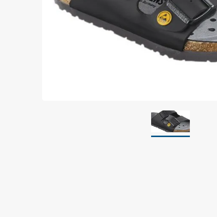
Jordning
Förpackningar
Skärmande påsar
Skärmande bubbelpåsar & film
Dryshield påsar, torkmedel & hic
Safeshieldlådor
Dissipativa påsar
Dissipativ bubbelfilm & påsar
Dissipativ plastfilm & sträckfilm
Dissipativa huvar, säckar & slangar
Dissipativ foam
Dissipativt & konduktivt skum
Specialemballage
Lager & transport