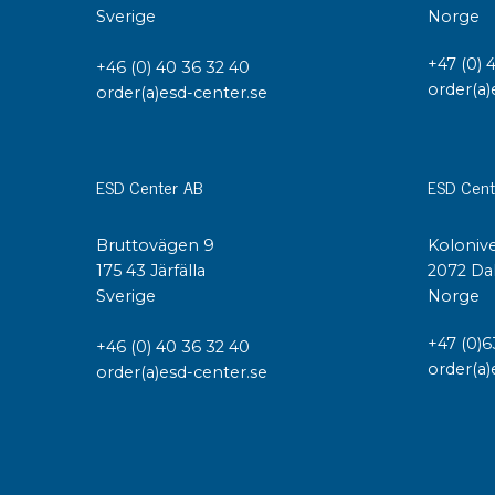
Sverige
Norge
+47 (0) 
+46 (0) 40 36 32 40
order(a)
order(a)esd-center.se
ESD Center AB
ESD Cent
Bruttovägen 9
Kolonive
175 43 Järfälla
2072 Da
Sverige
Norge
+47 (0)6
+46 (0) 40 36 32 40
order(a)
order(a)esd-center.se