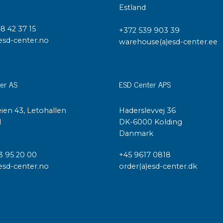
Estland
48 42 37 15
+372 539 903 39
esd-center.no
warehouse(a)esd-center.ee
er AS
ESD Center APS
ien 43, Letohallen
Haderslevvej 36
l
DK-6000 Kolding
Danmark
3 95 20 00
+45 9617 0818
esd-center.no
order(a)esd-center.dk