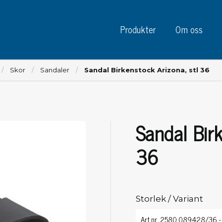
Produkter
Om oss
Skor
Sandaler
Sandal Birkenstock Arizona, stl 36
Sandal Birk
Instrument
Kre
Testinstrument
36
Mätinstrument
Tej
Charge plate monitors
Tej
Konstant monitors
Tej
ESD event detectors
Storlek / Variant
Eti
Elektroder
Sky