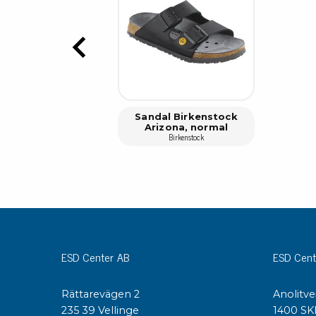
Sandal Birkenstock
Arizona, normal
Birkenstock
ESD Center AB
ESD Cent
Rättarevägen 2
Anolitve
235 39 Vellinge
1400 SK