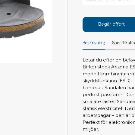
Avs
Personligt skydd
Kläder
Ver
Begär offert
Skor
Tän
Handskar
Beskrivning
Specifikati
ESD
ESD lotion
Mej
Skoband & överdrag
Mej
Handledsband & spiralsladdar
Letar du efter en bekv
Mom
Birkenstock Arizona ES
Övrigt
Pre
modell kombinerar erg
skyddsfunktion (ESD) – 
Pin
Städ & rengöring
hanteras. Sandalen har 
Bor
perfekt passform. Denn
Sophantering
smalare läster. Sandal
Dammsugare
Ko
statisk elektricitet. D
Sopborstar med tillbehör
arbetsdagar – den är o
Golvmoppar med tillbehör
Perfekt för elektronikin
Kemi & wipes
Fla
miljöer.