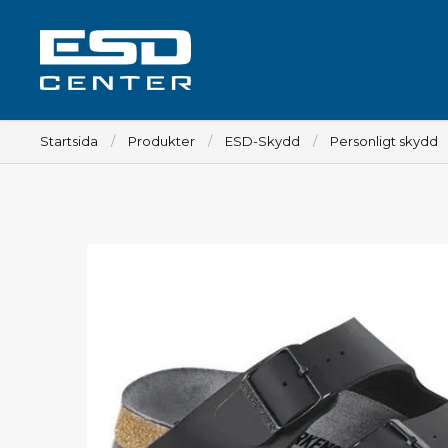
Startsida
Produkter
ESD-Skydd
Personligt skydd
Arbetsplats
Bord
Tillbehör till bord
Stolar
Tillbehör till stolar
Mattor
Lampor
Vagnar