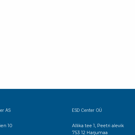
er AS
ESD Center OÜ
ien 10
Allika tee 1, Peetri alevik
I
753 12 Harjumaa