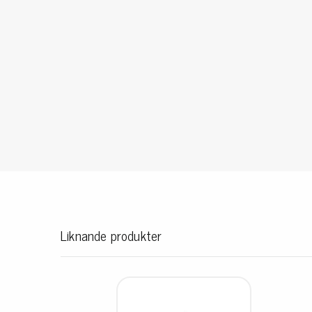
Konduktiva lådor
Dissipativa lådor
Tillbehör till lådor
Sortiment- och komponentaskar
Spolställ
Hyllsystem
Vagnar
Specialvagnar Mossman Tebbs
Hjul
Lastpallar
Specialemballage
Liknande produkter