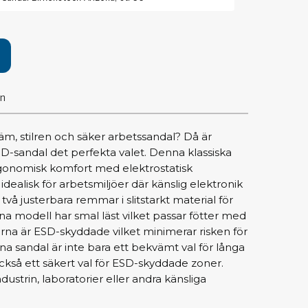
pärrning
ktyg, borstar & pincetter
ger & avbitare
on
 verktygsset
slar
selskaft & kombiklingor
äm, stilren och säker arbetssandal? Då är
entmejslar
D-sandal det perfekta valet. Denna klassiska
cisionsmejslar
onomisk komfort med elektrostatisk
idealisk för arbetsmiljöer där känslig elektronik
cetter
två justerbara remmar i slitstarkt material för
star
a modell har smal läst vilket passar fötter med
erna är ESD-skyddade vilket minimerar risken för
ntorsmaterial
enna sandal är inte bara ett bekvämt val för långa
ckså ett säkert val för ESD-skyddade zoner.
dustrin, laboratorier eller andra känsliga
skor & behållare