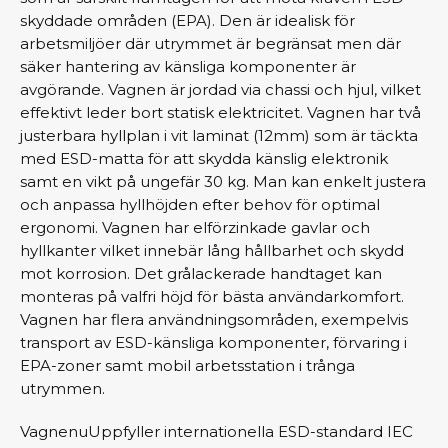
skyddade områden (EPA). Den är idealisk för
arbetsmiljöer där utrymmet är begränsat men där
säker hantering av känsliga komponenter är
avgörande. Vagnen är jordad via chassi och hjul, vilket
effektivt leder bort statisk elektricitet. Vagnen har två
justerbara hyllplan i vit laminat (12mm) som är täckta
med ESD-matta för att skydda känslig elektronik
samt en vikt på ungefär 30 kg. Man kan enkelt justera
och anpassa hyllhöjden efter behov för optimal
ergonomi. Vagnen har elförzinkade gavlar och
hyllkanter vilket innebär lång hållbarhet och skydd
mot korrosion. Det grålackerade handtaget kan
monteras på valfri höjd för bästa användarkomfort.
Vagnen har flera användningsområden, exempelvis
transport av ESD-känsliga komponenter, förvaring i
EPA-zoner samt mobil arbetsstation i trånga
utrymmen.
VagnenuUppfyller internationella ESD-standard IEC