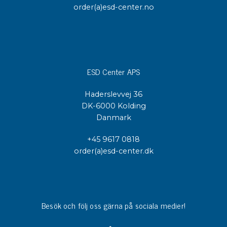
order(a)esd-center.no
ESD Center APS
Haderslevvej 36
DK-6000 Kolding
Danmark
+45 9617 0818
order(a)esd-center.dk
Besök och följ oss gärna på sociala medier!