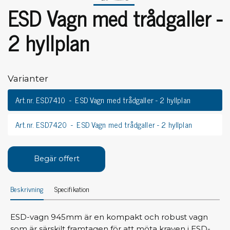
ESD Vagn med trådgaller -
2 hyllplan
Varianter
Art.nr. ESD7410
ESD Vagn med trådgaller - 2 hyllplan
Art.nr. ESD7420
ESD Vagn med trådgaller - 2 hyllplan
Begär offert
Beskrivning
Specifikation
ESD-vagn 945mm är en kompakt och robust vagn
som är särskilt framtagen för att möta kraven i ESD-