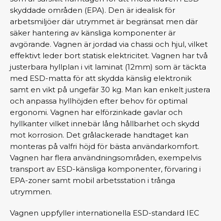
skyddade områden (EPA). Den är idealisk för
arbetsmiljöer där utrymmet är begränsat men där
säker hantering av känsliga komponenter är
avgörande. Vagnen är jordad via chassi och hjul, vilket
effektivt leder bort statisk elektricitet. Vagnen har två
justerbara hyllplan i vit laminat (12mm) som är täckta
med ESD-matta för att skydda känslig elektronik
samt en vikt på ungefär 30 kg. Man kan enkelt justera
och anpassa hyllhöjden efter behov för optimal
ergonomi. Vagnen har elförzinkade gavlar och
hyllkanter vilket innebär lång hållbarhet och skydd
mot korrosion. Det grålackerade handtaget kan
monteras på valfri höjd för bästa användarkomfort.
Vagnen har flera användningsområden, exempelvis
transport av ESD-känsliga komponenter, förvaring i
EPA-zoner samt mobil arbetsstation i trånga
utrymmen.
Vagnen uppfyller internationella ESD-standard IEC