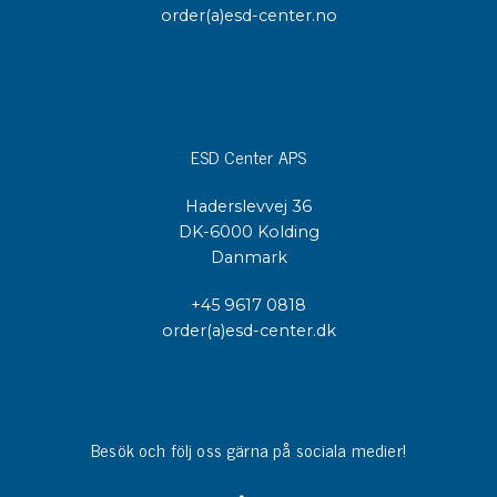
order(a)esd-center.no
ESD Center APS
Haderslevvej 36
DK-6000 Kolding
Danmark
+45 9617 0818
order(a)esd-center.dk
Besök och följ oss gärna på sociala medier!