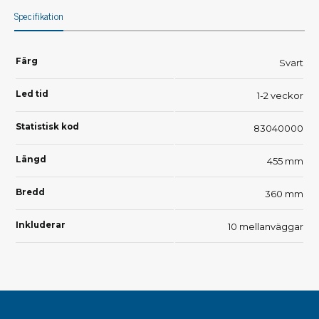
Specifikation
Färg
Svart
Led tid
1-2 veckor
Statistisk kod
83040000
Längd
455 mm
Bredd
360 mm
Inkluderar
10 mellanväggar