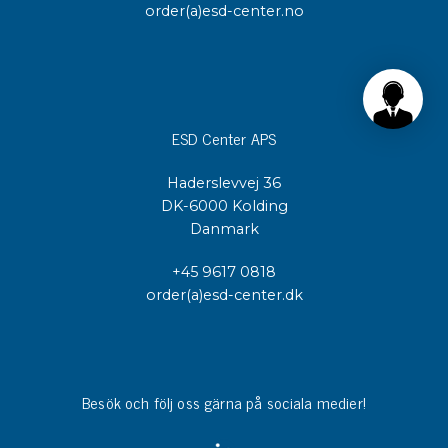
order(a)esd-center.no
ESD Center APS
Haderslevvej 36
DK-6000 Kolding
Danmark
+45 9617 0818
order(a)esd-center.dk
Besök och följ oss gärna på sociala medier!