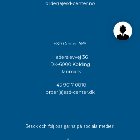
order(a)esd-center.no
ESD Center APS
Haderslevvej 36
DK-6000 Kolding
Danmark
+45 9617 0818
order(a)esd-center.dk
Besök och följ oss gärna på sociala medier!