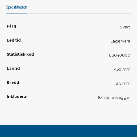
Specifikation
Färg
Svart
Led tid
Lagervara
Statistisk kod
83040000
Längd
450 mm
Bredd
315 mm
Inkluderar
10 mellanväggar