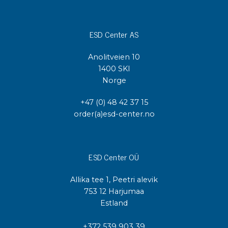
ESD Center AS
Anolitveien 10
1400 SKI
Norge
+47 (0) 48 42 37 15
order(a)esd-center.no
ESD Center OÜ
Allika tee 1, Peetri alevik
753 12 Harjumaa
Estland
+372 539 903 39