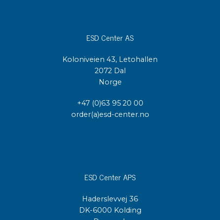
ESD Center AS
Koloniveien 43, Letohallen
2072 Dal
Norge
+47 (0)63 95 20 00
order(a)esd-center.no
ESD Center APS
Haderslevvej 36
DK-6000 Kolding