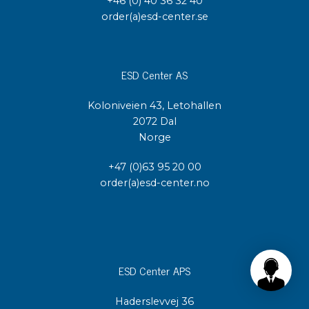
+46 (0) 40 36 32 40
order(a)esd-center.se
ESD Center AS
Koloniveien 43, Letohallen
2072 Dal
Norge
+47 (0)63 95 20 00
order(a)esd-center.no
ESD Center APS
Haderslevvej 36