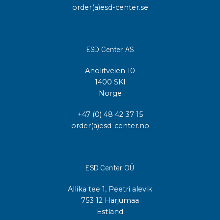
order(a)esd-center.se
ESD Center AS
Anolitveien 10
1400 SKI
Norge
+47 (0) 48 42 37 15
order(a)esd-center.no
ESD Center OÜ
Allika tee 1, Peetri alevik
753 12 Harjumaa
Estland