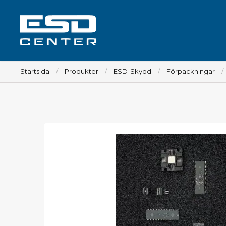
Startsida
Produkter
ESD-Skydd
Förpackningar
Arbetsplats
Bord
Tillbehör till bord
Stolar
Tillbehör till stolar
Mattor
Lampor
Vagnar