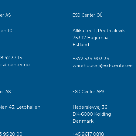
Städvagnar
Klibbmattor
er AS
ESD Center OÜ
Dis
kon
Jonisering
ien 10
Allika tee 1, Peetri alevik
Dis
Bänkjonisering
I
753 12 Harjumaa
Saf
Estland
Overhead
Kon
Maskin
Kon
48 42 37 15
+372 539 903 39
Tryckluft
esd-center.no
warehouse(a)esd-center.ee
Tj
Mattor & golv
ESD
er AS
ESD Center APS
Bordsmattor
Kon
Golv
Kal
Tillbehör till golv
ien 43, Letohallen
Haderslevvej 36
l
DK-6000 Kolding
Danmark
3 95 20 00
+45 9617 0818