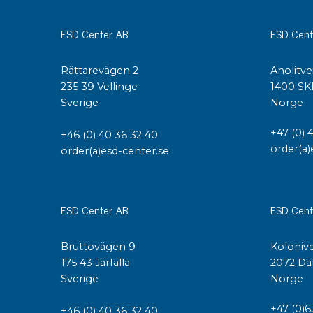
Konduktiva lådor
ESD Center AB
ESD Cent
Dissipativa lådor
Tillbehör till lådor
Rättarevägen 2
Anolitve
Sortiment- och komponentaskar
235 39 Vellinge
1400 SK
Spolställ
Sverige
Norge
Hyllsystem
Vagnar
+47 (0) 
+46 (0) 40 36 32 40
Specialvagnar Mossman Tebbs
order(a)
order(a)esd-center.se
Hjul
Lastpallar
Specialemballage
ESD Center AB
ESD Cent
Bruttovägen 9
Kolonive
175 43 Järfälla
2072 Da
Sverige
Norge
+47 (0)6
+46 (0) 40 36 32 40