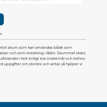
pärrning
ktyg, borstar & pincetter
ger & avbitare
on
 verktygsset
slar
selskaft & kombiklingor
uktivt skum som kan användas både som
entmejslar
atser och som inredning i lådor. Skummet skärs
cisionsmejslar
och utföranden helt enligt era önskemål och behov.
 uppgifter om storlek och antal, så hjälper vi
cetter
star
ntorsmaterial
skor & behållare