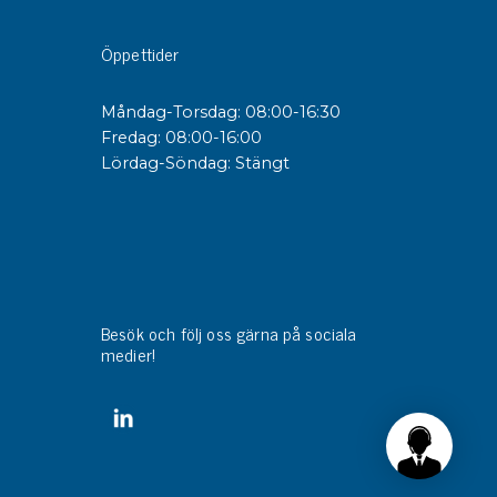
Öppettider
sipativa &
duktiva skivor
Måndag-Torsdag: 08:00-16:30
sipativa PC skivor
Fredag: 08:00-16:00
eshield
Lördag-Söndag: Stängt
duktiv plastwell
duktiv polystyren
änster
 utbildningar
Besök och följ oss gärna på sociala
trollmätning & audits
medier!
ibrering