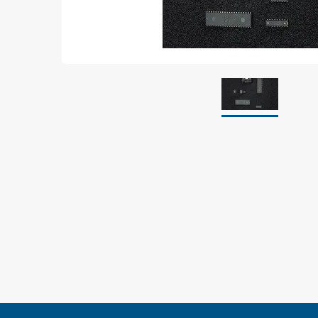
Jordning
Förpackningar
Skärmande påsar
Skärmande bubbelpåsar & film
Dryshield påsar, torkmedel & hic
Safeshieldlådor
Dissipativa påsar
Dissipativ bubbelfilm & påsar
Dissipativ plastfilm & sträckfilm
Dissipativa huvar, säckar & slangar
Dissipativ foam
Dissipativt & konduktivt skum
Specialemballage
Lager & transport