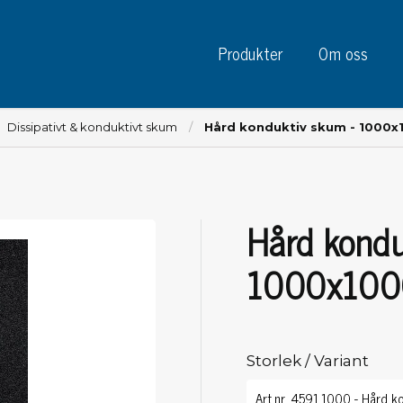
Produkter
Om oss
Dissipativt & konduktivt skum
Hård konduktiv skum - 1000
Hård kondu
Instrument
Kre
Testinstrument
1000x10
Mätinstrument
Tej
Charge plate monitors
Tej
Konstant monitors
Tej
ESD event detectors
Storlek / Variant
Eti
Elektroder
Sky