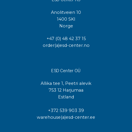
Anolitveien 10
1400 SKI
Norge
+47 (0) 48 42 37 15
order(a)esd-center.no
ESD Center OÜ
Allika tee 1, Peetri alevik
753 12 Harjumaa
Estland
+372 539 903 39
warehouse(a)esd-center.ee