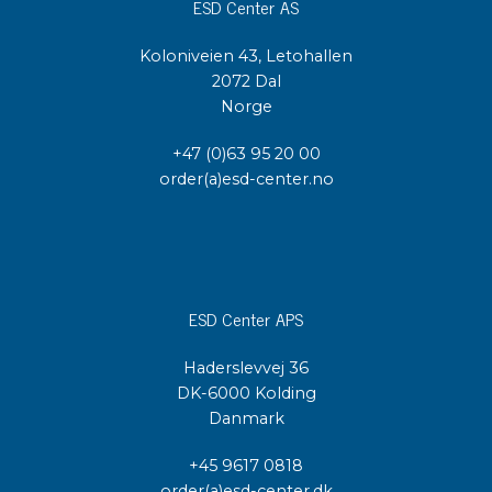
ESD Center AS
Koloniveien 43, Letohallen
2072 Dal
Norge
+47 (0)63 95 20 00
order(a)esd-center.no
ESD Center APS
Haderslevvej 36
DK-6000 Kolding
Danmark
+45 9617 0818
order(a)esd-center.dk