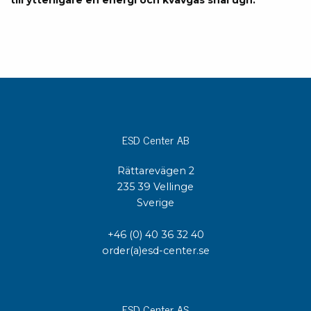
till ytterligare en energi och kvävgas snål ugn.
ESD Center AB
Rättarevägen 2
235 39 Vellinge
Sverige
+46 (0) 40 36 32 40
order(a)esd-center.se
ESD Center AS