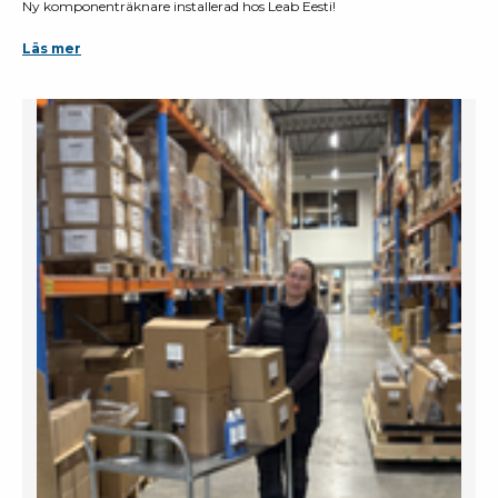
Ny komponenträknare installerad hos Leab Eesti!
Läs mer