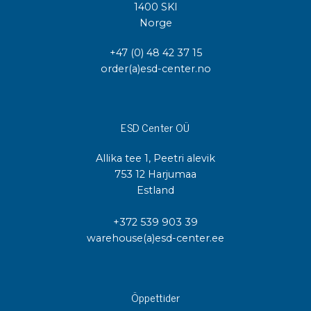
1400 SKI
Norge
+47 (0) 48 42 37 15
order(a)esd-center.no
ESD Center OÜ
Allika tee 1, Peetri alevik
753 12 Harjumaa
Estland
+372 539 903 39
warehouse(a)esd-center.ee
Öppettider