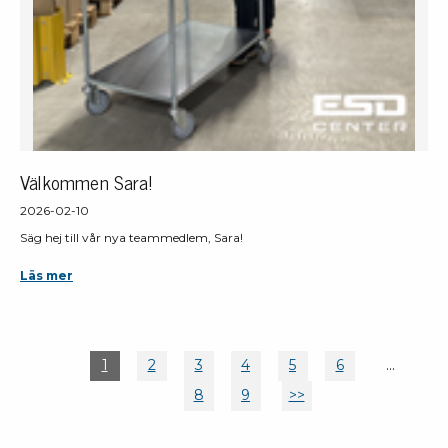
Välkommen Sara!
2026-02-10
Säg hej till vår nya teammedlem, Sara!
Läs mer
1
2
3
4
5
6
...
8
9
>>