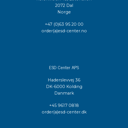
2072 Dal
Norge
+47 (0)63 95 20 00
order(a)esd-center.no
ESD Center APS
Haderslevvej 36
DK-6000 Kolding
Danmark
+45 9617 0818
order(a)esd-center.dk