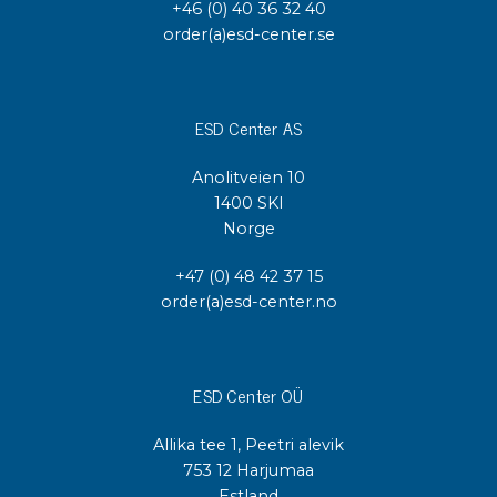
+46 (0) 40 36 32 40
order(a)esd-center.se
ESD Center AS
Anolitveien 10
1400 SKI
Norge
+47 (0) 48 42 37 15
order(a)esd-center.no
ESD Center OÜ
Allika tee 1, Peetri alevik
753 12 Harjumaa
Estland