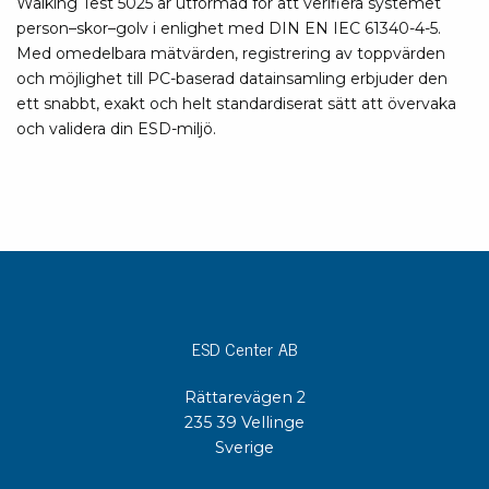
Walking Test 5025 är utformad för att verifiera systemet
person–skor–golv i enlighet med DIN EN IEC 61340-4-5.
Med omedelbara mätvärden, registrering av toppvärden
och möjlighet till PC-baserad datainsamling erbjuder den
ett snabbt, exakt och helt standardiserat sätt att övervaka
och validera din ESD-miljö.
ESD Center AB
Rättarevägen 2
235 39 Vellinge
Sverige