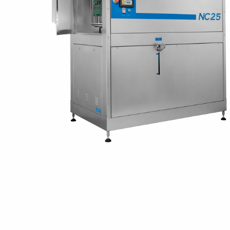
Jordning
Förpackningar
Skärmande påsar
Skärmande bubbelpåsar & film
Dryshield påsar, torkmedel & hic
Safeshieldlådor
Dissipativa påsar
Dissipativ bubbelfilm & påsar
Dissipativ plastfilm & sträckfilm
Dissipativa huvar, säckar & slangar
Dissipativ foam
Dissipativt & konduktivt skum
Specialemballage
Lager & transport