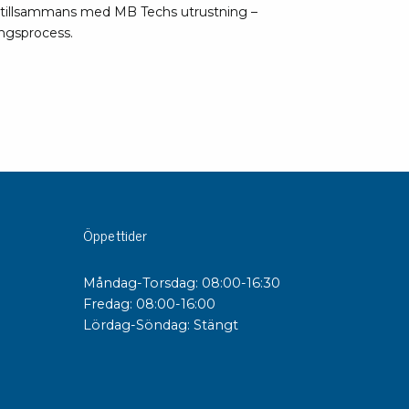
 tillsammans med MB Techs utrustning –
ingsprocess.
sipativa &
duktiva skivor
sipativa PC skivor
eshield
duktiv plastwell
duktiv polystyren
änster
Öppettider
 utbildningar
Måndag-Torsdag: 08:00-16:30
trollmätning & audits
Fredag: 08:00-16:00
ibrering
Lördag-Söndag: Stängt