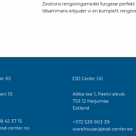
Städvagnar
Zestrons rengöringsmedel fungerar perfekt
Klibbmattor
tillsammans erbjuder vi en komplett rengör
Dis
kon
Jonisering
Dis
Bänkjonisering
Saf
Overhead
Kon
Maskin
Kon
Tryckluft
Tj
er AS
ESD Center OÜ
Mattor & golv
ESD
Bordsmattor
ien 10
Allika tee 1, Peetri alevik
Kon
Golv
I
753 12 Harjumaa
Kal
Tillbehör till golv
Estland
48 42 37 15
+372 539 903 39
esd-center.no
warehouse(a)esd-center.ee