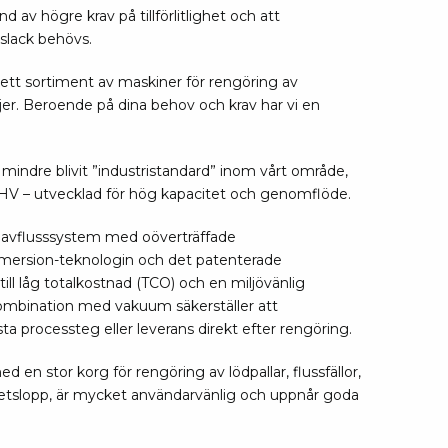
pärrning
 av högre krav på tillförlitlighet och att
dslack behövs.
ktyg, borstar & pincetter
ett sortiment av maskiner för rengöring av
jer. Beroende på dina behov och krav har vi en
ger & avbitare
 verktygsset
slar
indre blivit ”industristandard” inom vårt område,
selskaft & kombiklingor
V – utvecklad för hög kapacitet och genomflöde.
entmejslar
h avflusssystem med oöverträffade
cisionsmejslar
mmersion-teknologin och det patenterade
cetter
till låg totalkostnad (TCO) och en miljövänlig
star
mbination med vakuum säkerställer att
ta processteg eller leverans direkt efter rengöring.
ntorsmaterial
 en stor korg för rengöring av lödpallar, flussfällor,
retslopp, är mycket användarvänlig och uppnår goda
skor & behållare