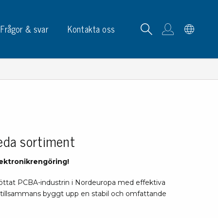
Frågor & svar
Kontakta oss
tskortrack & ställ
eda sortiment
p, skyltar & etiketter
lektronikrengöring!
p
öttat PCBA-industrin i Nordeuropa med effektiva
phållare
i tillsammans byggt upp en stabil och omfattande
ketter
ltar & märkning