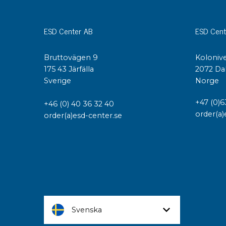
ESD Center AB
ESD Cent
Bruttovägen 9
Kolonive
175 43 Järfälla
2072 Da
Sverige
Norge
+47 (0)6
+46 (0) 40 36 32 40
order(a)
order(a)esd-center.se
Svenska