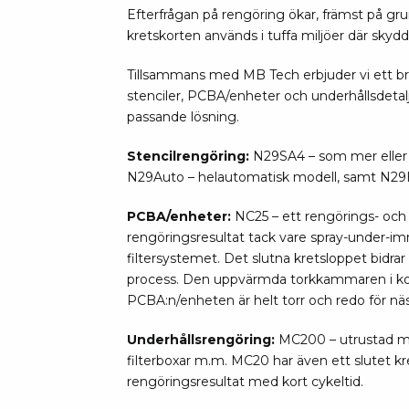
Avs
Efterfrågan på rengöring ökar, främst på grund
Personligt skydd
kretskorten används i tuffa miljöer där skyd
Kläder
Ver
Tillsammans med MB Tech erbjuder vi ett br
Skor
stenciler, PCBA/enheter och underhållsdetal
Tän
Handskar
passande lösning.
ESD
ESD lotion
Mej
Skoband & överdrag
Stencilrengöring:
N29SA4 – som mer eller m
Mej
N29Auto – helautomatisk modell, samt N29H
Handledsband & spiralsladdar
Mom
Övrigt
PCBA/enheter:
NC25 – ett rengörings- oc
Pre
rengöringsresultat tack vare spray-under-i
Pin
Städ & rengöring
filtersystemet. Det slutna kretsloppet bidrar 
Bor
process. Den uppvärmda torkkammaren i ko
Sophantering
PCBA:n/enheten är helt torr och redo för näs
Dammsugare
Ko
Sopborstar med tillbehör
Underhållsrengöring:
MC200 – utrustad med
filterboxar m.m. MC20 har även ett slutet k
Golvmoppar med tillbehör
rengöringsresultat med kort cykeltid.
Kemi & wipes
Fla