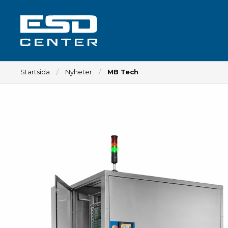
Startsida
Nyheter
MB Tech
Arbetsplats
Bord
Tillbehör till bord
Stolar
Tillbehör till stolar
Mattor
Lampor
Vagnar