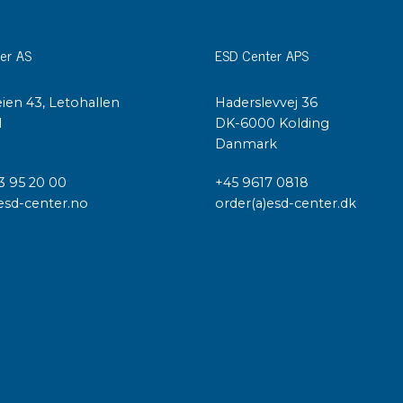
er AS
ESD Center APS
ien 43, Letohallen
Haderslevvej 36
l
DK-6000 Kolding
Danmark
3 95 20 00
+45 9617 0818
esd-center.no
order(a)esd-center.dk