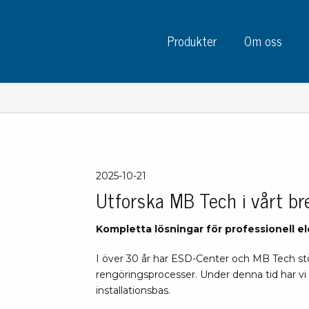
Produkter
Om oss
Instrument
Kre
2025-10-21
Utforska MB Tech i vårt br
Testinstrument
Mätinstrument
Tej
Kompletta lösningar för professionell e
Charge plate monitors
Tej
Konstant monitors
I över 30 år har ESD-Center och MB Tech st
Tej
ESD event detectors
rengöringsprocesser. Under denna tid har v
Eti
Elektroder
installationsbas.
Sky