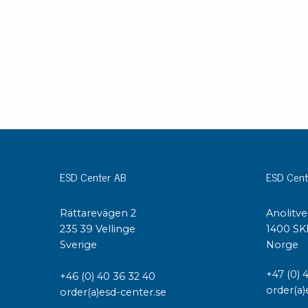
Konduktiva lådor
Dissipativa lådor
Tillbehör till lådor
Sortiment- och komponentaskar
Spolställ
Hyllsystem
Vagnar
Specialvagnar Mossman Tebbs
Hjul
ESD Center AB
ESD Cent
Lastpallar
Specialemballage
Rättarevägen 2
Anolitve
235 39 Vellinge
1400 SK
Sverige
Norge
+47 (0) 
+46 (0) 40 36 32 40
order(a)
order(a)esd-center.se