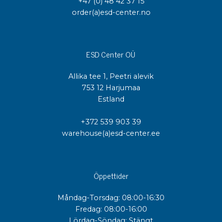
+47 (0) 48 42 37 15
order(a)esd-center.no
ESD Center OÜ
Allika tee 1, Peetri alevik
753 12 Harjumaa
Estland
+372 539 903 39
warehouse(a)esd-center.ee
Öppettider
Måndag-Torsdag: 08:00-16:30
Fredag: 08:00-16:00
Lördag-Söndag: Stängt