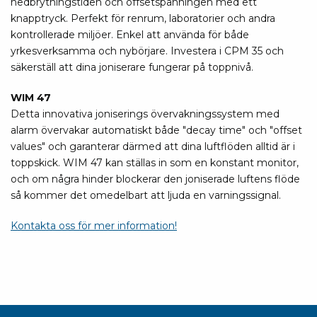
nedbrytningstiden och offsetspänningen med ett
knapptryck. Perfekt för renrum, laboratorier och andra
kontrollerade miljöer. Enkel att använda för både
yrkesverksamma och nybörjare. Investera i CPM 35 och
säkerställ att dina joniserare fungerar på toppnivå.
WIM 47
Detta innovativa joniserings övervakningssystem med
alarm övervakar automatiskt både "decay time" och "offset
values" och garanterar därmed att dina luftflöden alltid är i
toppskick. WIM 47 kan ställas in som en konstant monitor,
och om några hinder blockerar den joniserade luftens flöde
så kommer det omedelbart att ljuda en varningssignal.
Kontakta oss för mer information!