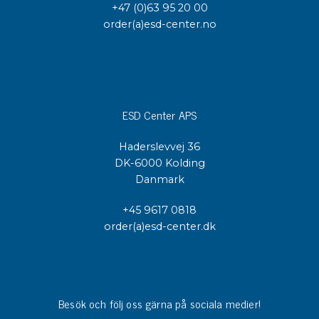
+47 (0)63 95 20 00
order(a)esd-center.no
ESD Center APS
Haderslevvej 36
DK-6000 Kolding
Danmark
+45 9617 0818
order(a)esd-center.dk
Besök och följ oss gärna på sociala medier!