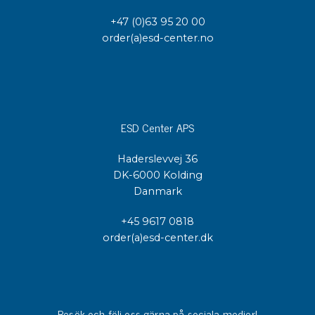
+47 (0)63 95 20 00
order(a)esd-center.no
ESD Center APS
Haderslevvej 36
DK-6000 Kolding
Danmark
+45 9617 0818
order(a)esd-center.dk
Besök och följ oss gärna på sociala medier!