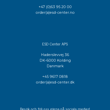
+47 (0)63 95 20 00
order(a)esd-center.no
ESD Center APS
Haderslevvej 36
DK-6000 Kolding
Danmark
+45 9617 0818
order(a)esd-center.dk
Besök och följ oss gärna på sociala medier!