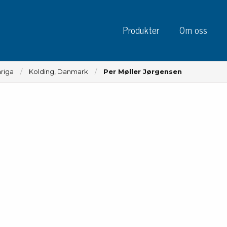
Produkter
Om oss
riga
Kolding, Danmark
Per Møller Jørgensen
Instrument
Kre
Testinstrument
Mätinstrument
Tej
Charge plate monitors
Tej
Konstant monitors
Tej
ESD event detectors
Eti
Elektroder
Sky