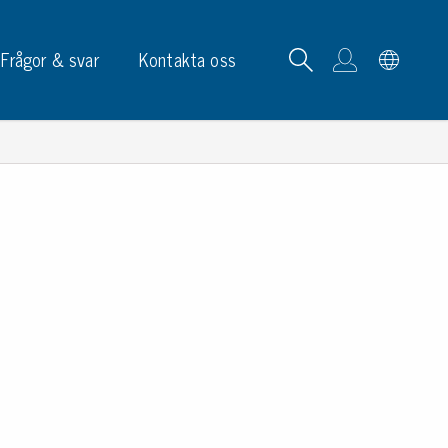
Frågor & svar
Kontakta oss
tskortrack & ställ
p, skyltar & etiketter
p
phållare
ketter
ltar & märkning