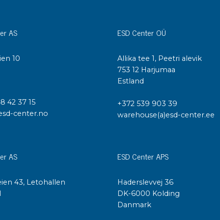
Städvagnar
Klibbmattor
Dis
er AS
ESD Center OÜ
kon
Jonisering
Dis
ien 10
Allika tee 1, Peetri alevik
Bänkjonisering
Saf
I
753 12 Harjumaa
Overhead
Kon
Estland
Maskin
Kon
Tryckluft
48 42 37 15
+372 539 903 39
esd-center.no
warehouse(a)esd-center.ee
Tj
Mattor & golv
ESD
Bordsmattor
Kon
er AS
ESD Center APS
Golv
Kal
Tillbehör till golv
ien 43, Letohallen
Haderslevvej 36
l
DK-6000 Kolding
Danmark