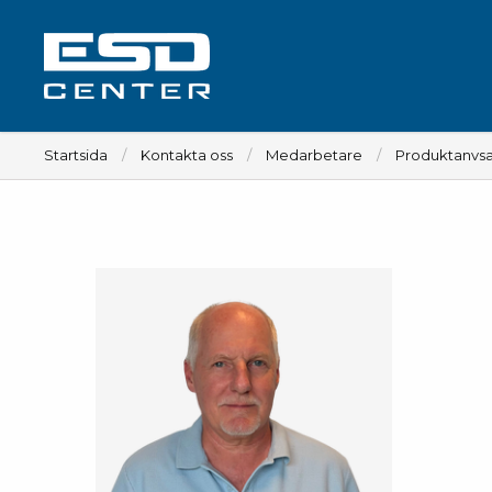
Startsida
Kontakta oss
Medarbetare
Produktanvsa
Arbetsplats
Bord
Tillbehör till bord
Stolar
Tillbehör till stolar
Mattor
Lampor
Vagnar