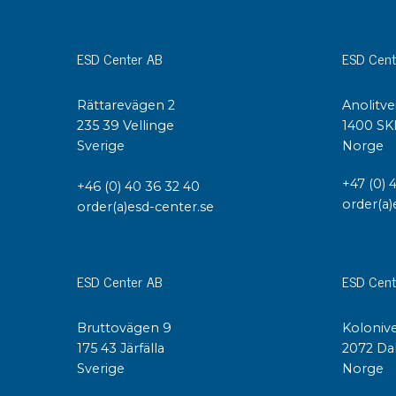
Konduktiva lådor
Dissipativa lådor
ESD Center AB
ESD Cent
Tillbehör till lådor
Sortiment- och komponentaskar
Rättarevägen 2
Anolitve
Spolställ
235 39 Vellinge
1400 SK
Hyllsystem
Sverige
Norge
Vagnar
Specialvagnar Mossman Tebbs
+47 (0) 
+46 (0) 40 36 32 40
order(a)
Hjul
order(a)esd-center.se
Lastpallar
Specialemballage
ESD Center AB
ESD Cent
Bruttovägen 9
Kolonive
175 43 Järfälla
2072 Da
Sverige
Norge