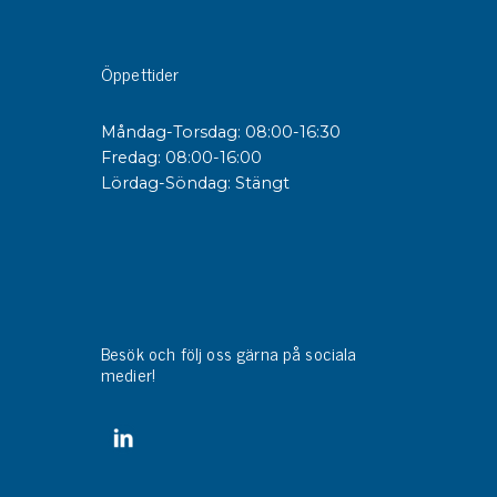
sipativa &
Öppettider
duktiva skivor
sipativa PC skivor
Måndag-Torsdag: 08:00-16:30
eshield
Fredag: 08:00-16:00
duktiv plastwell
Lördag-Söndag: Stängt
duktiv polystyren
änster
 utbildningar
trollmätning & audits
Besök och följ oss gärna på sociala
medier!
ibrering