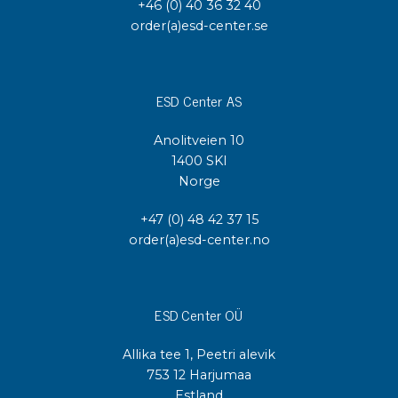
+46 (0) 40 36 32 40
order(a)esd-center.se
ESD Center AS
Anolitveien 10
1400 SKI
Norge
+47 (0) 48 42 37 15
order(a)esd-center.no
ESD Center OÜ
Allika tee 1, Peetri alevik
753 12 Harjumaa
Estland