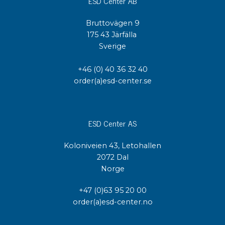
ESD Center AB
Bruttovägen 9
175 43 Järfälla
Sverige
+46 (0) 40 36 32 40
order(a)esd-center.se
ESD Center AS
Koloniveien 43, Letohallen
2072 Dal
Norge
+47 (0)63 95 20 00
order(a)esd-center.no