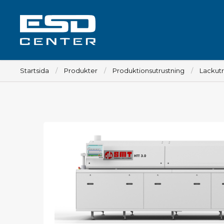
Startsida
Produkter
Produktionsutrustning
Lackutr
Arbetsplats
Bord
Tillbehör till bord
Stolar
Tillbehör till stolar
Mattor
Lampor
Vagnar