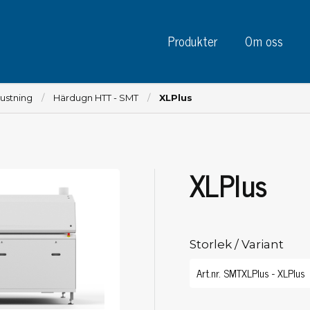
Produkter
Om oss
ustning
Härdugn HTT - SMT
XLPlus
XLPlus
Instrument
Kre
Testinstrument
Mätinstrument
Tej
Charge plate monitors
Storlek / Variant
Tej
Konstant monitors
Tej
ESD event detectors
Eti
Elektroder
Sky