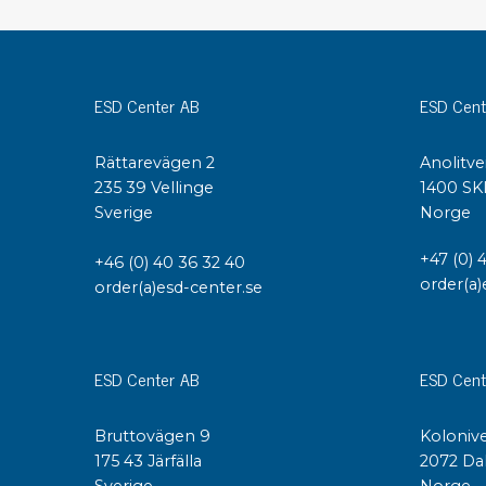
Konduktiva lådor
Dissipativa lådor
Tillbehör till lådor
ESD Center AB
ESD Cent
Sortiment- och komponentaskar
Spolställ
Rättarevägen 2
Anolitve
Hyllsystem
235 39 Vellinge
1400 SK
Vagnar
Sverige
Norge
Specialvagnar Mossman Tebbs
Hjul
+47 (0) 
+46 (0) 40 36 32 40
Lastpallar
order(a)
order(a)esd-center.se
Specialemballage
ESD Center AB
ESD Cent
Bruttovägen 9
Kolonive
175 43 Järfälla
2072 Da
Sverige
Norge