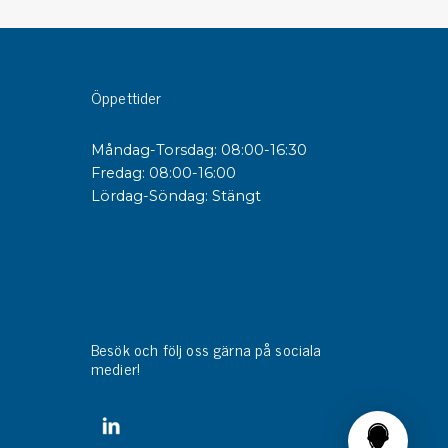
sipativa &
duktiva skivor
Öppettider
sipativa PC skivor
eshield
Måndag-Torsdag: 08:00-16:30
duktiv plastwell
Fredag: 08:00-16:00
duktiv polystyren
Lördag-Söndag: Stängt
änster
 utbildningar
trollmätning & audits
ibrering
Besök och följ oss gärna på sociala
medier!