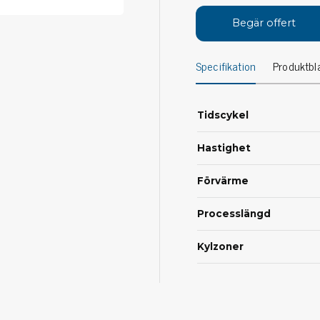
Avs
Personligt skydd
Begär offert
Kläder
Ver
Specifikation
Produktbl
Skor
Tän
Handskar
ESD
ESD lotion
Tidscykel
Mej
Skoband & överdrag
Mej
Handledsband & spiralsladdar
Hastighet
Mom
Övrigt
Pre
Förvärme
Pin
Städ & rengöring
Bor
Processlängd
Sophantering
Dammsugare
Kylzoner
Ko
Sopborstar med tillbehör
Golvmoppar med tillbehör
Kemi & wipes
Fla