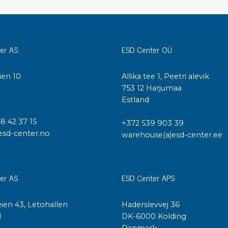
Städvagnar
Klibbmattor
Dis
kon
Jonisering
er AS
ESD Center OÜ
Dis
Bänkjonisering
Saf
Overhead
ien 10
Allika tee 1, Peetri alevik
Kon
I
753 12 Harjumaa
Maskin
Kon
Estland
Tryckluft
48 42 37 15
+372 539 903 39
Tj
esd-center.no
Mattor & golv
warehouse(a)esd-center.ee
ESD
Bordsmattor
Kon
Golv
Kal
er AS
ESD Center APS
Tillbehör till golv
ien 43, Letohallen
Haderslevvej 36
l
DK-6000 Kolding
Danmark