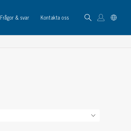
Frågor & svar
Kontakta oss
tskortrack & ställ
p, skyltar & etiketter
p
phållare
ketter
ltar & märkning