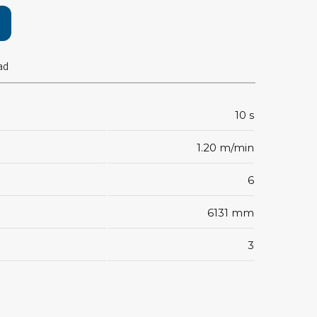
pärrning
ktyg, borstar & pincetter
ad
ger & avbitare
 verktygsset
10 s
slar
selskaft & kombiklingor
1.20 m/min
entmejslar
cisionsmejslar
6
cetter
star
6131 mm
3
ntorsmaterial
skor & behållare