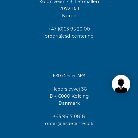
Koloniveien 43, Letohallen
2072 Dal
Norge
+47 (0)63 95 20 00
order(a)esd-center.no
ESD Center APS
Haderslevvej 36
DK-6000 Kolding
Danmark
+45 9617 0818
order(a)esd-center.dk