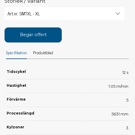
Storlek / Variant
Begär offert
Specifikation
Produktblad
Tidscykel
12 s
Hastighet
1.05 m/min
Förvärme
5
Processlängd
5631 mm
Kylzoner
3