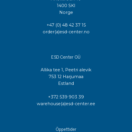
1400 SKI
Norge
+47 (0) 48 42 37 15
order(a)esd-center.no
ESD Center OÜ
Allika tee 1, Peetri alevik
753 12 Harjumaa
Estland
+372 539 903 39
warehouse(a)esd-center.ee
Öppettider