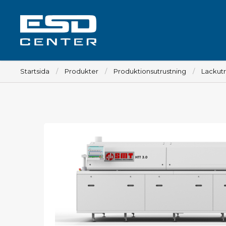
Startsida
Produkter
Produktionsutrustning
Lackutr
Arbetsplats
Bord
Tillbehör till bord
Stolar
Tillbehör till stolar
Mattor
Lampor
Vagnar