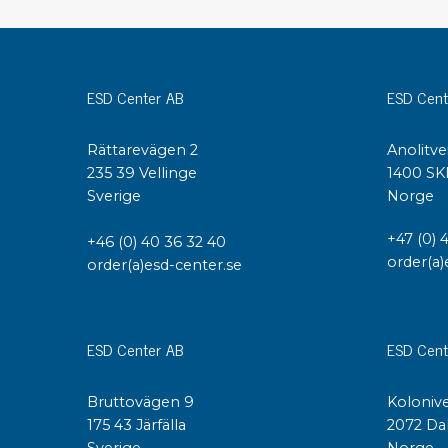
Konduktiva lådor
Dissipativa lådor
Tillbehör till lådor
ESD Center AB
ESD Cent
Sortiment- och komponentaskar
Spolställ
Rättarevägen 2
Anolitve
Hyllsystem
235 39 Vellinge
1400 SK
Vagnar
Sverige
Norge
Specialvagnar Mossman Tebbs
Hjul
+47 (0) 
+46 (0) 40 36 32 40
Lastpallar
order(a)
order(a)esd-center.se
Specialemballage
ESD Center AB
ESD Cent
Bruttovägen 9
Kolonive
175 43 Järfälla
2072 Da
Sverige
Norge