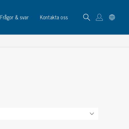
Frågor & svar
Kontakta oss
tskortrack & ställ
p, skyltar & etiketter
p
phållare
ketter
ltar & märkning