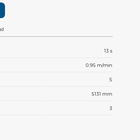
pärrning
ktyg, borstar & pincetter
ad
ger & avbitare
 verktygsset
13 s
slar
selskaft & kombiklingor
0.95 m/min
entmejslar
cisionsmejslar
5
cetter
star
5131 mm
3
ntorsmaterial
skor & behållare