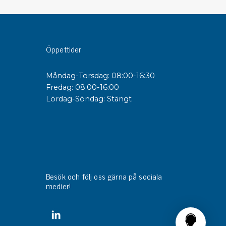
sipativa &
duktiva skivor
Öppettider
sipativa PC skivor
eshield
Måndag-Torsdag: 08:00-16:30
duktiv plastwell
Fredag: 08:00-16:00
duktiv polystyren
Lördag-Söndag: Stängt
änster
 utbildningar
trollmätning & audits
ibrering
Besök och följ oss gärna på sociala
medier!