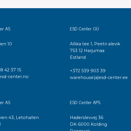
Städvagnar
Klibbmattor
Dis
kon
Jonisering
er AS
ESD Center OÜ
Dis
Bänkjonisering
Saf
Overhead
ien 10
Allika tee 1, Peetri alevik
Kon
I
753 12 Harjumaa
Maskin
Kon
Estland
Tryckluft
48 42 37 15
+372 539 903 39
Tj
esd-center.no
Mattor & golv
warehouse(a)esd-center.ee
ESD
Bordsmattor
Kon
Golv
Kal
er AS
ESD Center APS
Tillbehör till golv
ien 43, Letohallen
Haderslevvej 36
l
DK-6000 Kolding
Danmark