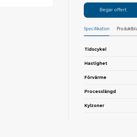
Avs
Personligt skydd
Begär offert
Kläder
Ver
Specifikation
Produktbl
Skor
Tän
Handskar
ESD
ESD lotion
Tidscykel
Mej
Skoband & överdrag
Mej
Handledsband & spiralsladdar
Hastighet
Mom
Övrigt
Pre
Förvärme
Pin
Städ & rengöring
Bor
Processlängd
Sophantering
Dammsugare
Kylzoner
Ko
Sopborstar med tillbehör
Golvmoppar med tillbehör
Kemi & wipes
Fla