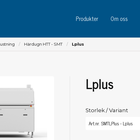
Produkter
Om oss
ustning
Härdugn HTT - SMT
Lplus
Lplus
Instrument
Kre
Testinstrument
Mätinstrument
Tej
Charge plate monitors
Storlek / Variant
Tej
Konstant monitors
Tej
ESD event detectors
Eti
Elektroder
Sky