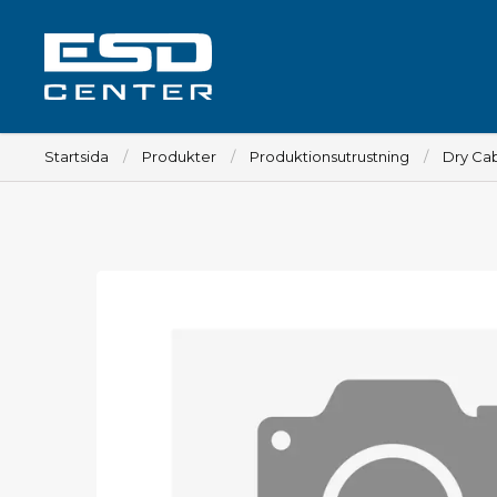
Startsida
Produkter
Produktionsutrustning
Dry Cab
Arbetsplats
Bord
Tillbehör till bord
Stolar
Tillbehör till stolar
Mattor
Lampor
Vagnar