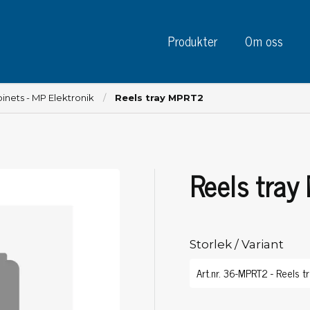
Produkter
Om oss
inets - MP Elektronik
Reels tray MPRT2
Reels tra
Instrument
Kre
Testinstrument
Mätinstrument
Tej
Charge plate monitors
Storlek / Variant
Tej
Konstant monitors
Tej
ESD event detectors
Eti
Elektroder
Sky