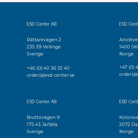
Konduktiva lådor
Dissipativa lådor
ESD Center AB
ESD Cent
Tillbehör till lådor
Sortiment- och komponentaskar
Spolställ
Rättarevägen 2
Anolitve
235 39 Vellinge
1400 SK
Hyllsystem
Sverige
Norge
Vagnar
Specialvagnar Mossman Tebbs
+47 (0) 
+46 (0) 40 36 32 40
Hjul
order(a)
order(a)esd-center.se
Lastpallar
Specialemballage
ESD Center AB
ESD Cent
Bruttovägen 9
Kolonive
175 43 Järfälla
2072 Da
Sverige
Norge