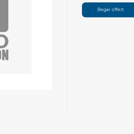
Avs
Personligt skydd
Begär offert
Kläder
Ver
Skor
Tän
Handskar
ESD
ESD lotion
Mej
Skoband & överdrag
Mej
Handledsband & spiralsladdar
Mom
Övrigt
Pre
Pin
Städ & rengöring
Bor
Sophantering
Dammsugare
Ko
Sopborstar med tillbehör
Golvmoppar med tillbehör
Kemi & wipes
Fla