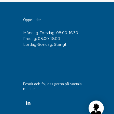
sipativa &
Öppettider
duktiva skivor
sipativa PC skivor
Måndag-Torsdag: 08:00-16:30
eshield
Fredag: 08:00-16:00
duktiv plastwell
Lördag-Söndag: Stängt
duktiv polystyren
änster
 utbildningar
trollmätning & audits
Besök och följ oss gärna på sociala
ibrering
medier!