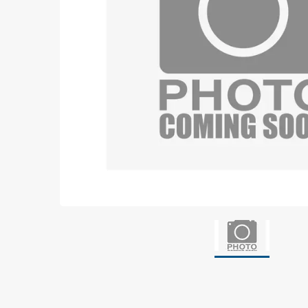
Jordning
Förpackningar
Skärmande påsar
Skärmande bubbelpåsar & film
Dryshield påsar, torkmedel & hic
Safeshieldlådor
Dissipativa påsar
Dissipativ bubbelfilm & påsar
Dissipativ plastfilm & sträckfilm
Dissipativa huvar, säckar & slangar
Dissipativ foam
Dissipativt & konduktivt skum
Specialemballage
Lager & transport