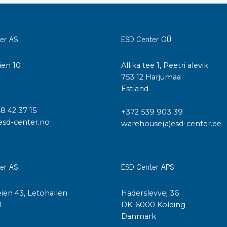
Städvagnar
Klibbmattor
Dis
er AS
ESD Center OÜ
kon
Jonisering
Dis
Bänkjonisering
ien 10
Allika tee 1, Peetri alevik
Saf
Overhead
I
753 12 Harjumaa
Kon
Maskin
Estland
Kon
Tryckluft
48 42 37 15
+372 539 903 39
esd-center.no
warehouse(a)esd-center.ee
Tj
Mattor & golv
ESD
Bordsmattor
Kon
er AS
ESD Center APS
Golv
Kal
Tillbehör till golv
ien 43, Letohallen
Haderslevvej 36
l
DK-6000 Kolding
Danmark