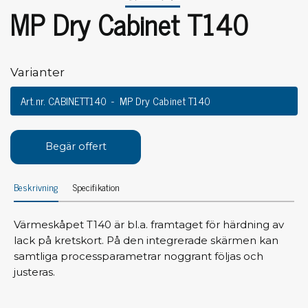
MP Dry Cabinet T140
Varianter
Art.nr. CABINETT140
MP Dry Cabinet T140
Begär offert
Beskrivning
Specifikation
Värmeskåpet T140 är bl.a. framtaget för härdning av
lack på kretskort. På den integrerade skärmen kan
samtliga processparametrar noggrant följas och
justeras.