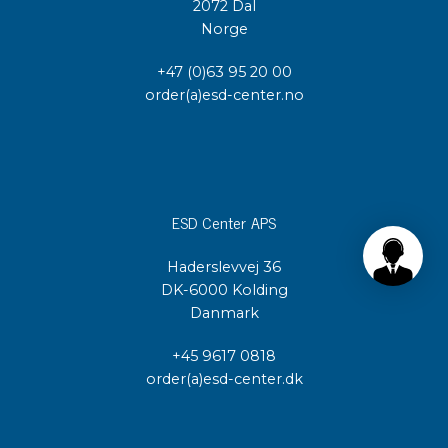
2072 Dal
Norge
+47 (0)63 95 20 00
order(a)esd-center.no
ESD Center APS
Haderslevvej 36
DK-6000 Kolding
Danmark
+45 9617 0818
order(a)esd-center.dk