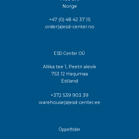
Norge
+47 (0) 48 42 37 15
order(a)esd-center.no
ESD Center OÜ
Allika tee 1, Peetri alevik
753 12 Harjumaa
Estland
+372 539 903 39
warehouse(a)esd-center.ee
Öppettider