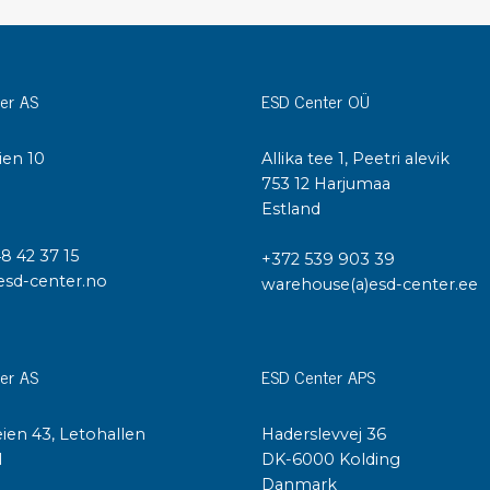
Städvagnar
Klibbmattor
Dis
kon
Jonisering
er AS
ESD Center OÜ
Dis
Bänkjonisering
Saf
ien 10
Allika tee 1, Peetri alevik
Overhead
Kon
I
753 12 Harjumaa
Maskin
Kon
Estland
Tryckluft
48 42 37 15
+372 539 903 39
Tj
esd-center.no
warehouse(a)esd-center.ee
Mattor & golv
ESD
Bordsmattor
Kon
Golv
Kal
er AS
ESD Center APS
Tillbehör till golv
ien 43, Letohallen
Haderslevvej 36
l
DK-6000 Kolding
Danmark