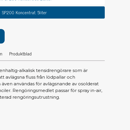
pärrning
 SP200 Koncentrat. 5liter
ktyg, borstar & pincetter
ger & avbitare
 verktygsset
slar
on
Produktblad
selskaft & kombiklingor
entmejslar
cisionsmejslar
enhaltig-alkalisk tensidrengörare som är
att avlägsna fluss från lödpallar och
cetter
 även användas för avlägsnande av osolderat
star
nciler. Rengöringsmedlet passar för spray in-air,
isterad rengöringsutrustning.
ntorsmaterial
skor & behållare