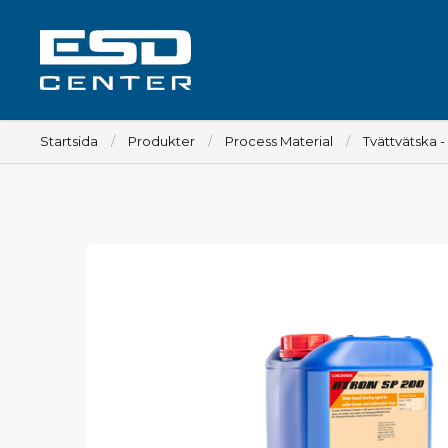
Startsida
Produkter
Process Material
Tvättvätska -
Arbetsplats
Bord
Tillbehör till bord
Stolar
Tillbehör till stolar
Mattor
Lampor
Vagnar