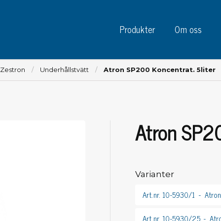
Produkter
Om oss
 Zestron
Underhållstvätt
Atron SP200 Koncentrat. 5liter
Atron SP20
Instrument
Kre
Testinstrument
Mätinstrument
Tej
Charge plate monitors
Varianter
Tej
Konstant monitors
Tej
ESD event detectors
Art.nr. 10-5930/1
Atron
Eti
Elektroder
Sky
Art.nr. 10-5930/25
Atr