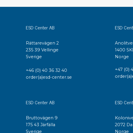
Konduktiva lådor
Dissipativa lådor
Tillbehör till lådor
ESD Center AB
ESD Cent
Sortiment- och komponentaskar
Spolställ
Rättarevägen 2
Anolitve
Hyllsystem
235 39 Vellinge
1400 SK
Vagnar
Sverige
Norge
Specialvagnar Mossman Tebbs
Hjul
+47 (0) 
+46 (0) 40 36 32 40
order(a)
Lastpallar
order(a)esd-center.se
Specialemballage
ESD Center AB
ESD Cent
Bruttovägen 9
Kolonive
175 43 Järfälla
2072 Da
Sverige
Norge