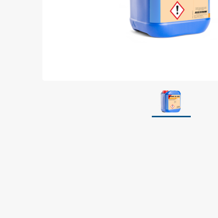
Jordning
Förpackningar
Skärmande påsar
Skärmande bubbelpåsar & film
Dryshield påsar, torkmedel & hic
Safeshieldlådor
Dissipativa påsar
Dissipativ bubbelfilm & påsar
Dissipativ plastfilm & sträckfilm
Dissipativa huvar, säckar & slangar
Dissipativ foam
Dissipativt & konduktivt skum
Specialemballage
Lager & transport