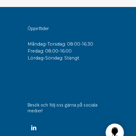
sipativa &
duktiva skivor
Öppettider
sipativa PC skivor
eshield
Måndag-Torsdag: 08:00-16:30
duktiv plastwell
Fredag: 08:00-16:00
duktiv polystyren
Lördag-Söndag: Stängt
änster
 utbildningar
trollmätning & audits
ibrering
Besök och följ oss gärna på sociala
medier!