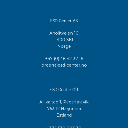
ESD Center AS
Anolitveien 10
1400 SKI
Norge
+47 (0) 48 42 37 15
order(a)esd-center.no
ESD Center OÜ
Allika tee 1, Peetri alevik
753 12 Harjumaa
Estland