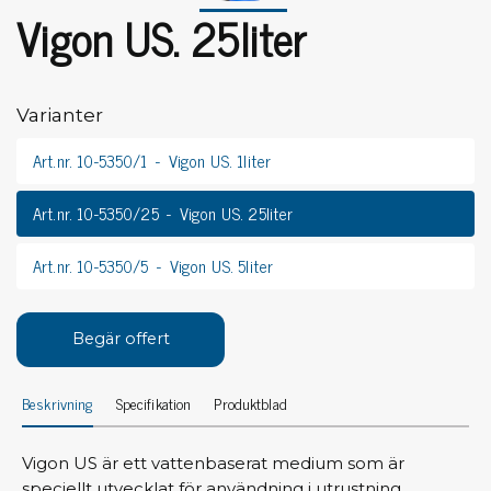
Vigon US. 25liter
Varianter
Art.nr. 10-5350/1
Vigon US. 1liter
Art.nr. 10-5350/25
Vigon US. 25liter
Art.nr. 10-5350/5
Vigon US. 5liter
Begär offert
Beskrivning
Specifikation
Produktblad
Vigon US är ett vattenbaserat medium som är
speciellt utvecklat för användning i utrustning