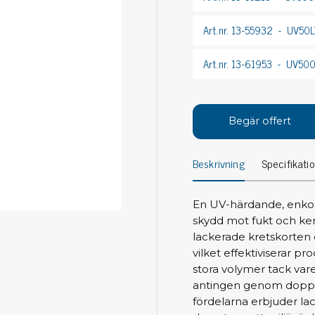
Avs
Personligt skydd
Art.nr. 13-55932
UV50LV
Kläder
Ver
Art.nr. 13-61953
UV500 
Skor
Tän
Handskar
ESD
ESD lotion
Mej
Skoband & överdrag
Begär offert
Mej
Handledsband & spiralsladdar
Mom
Övrigt
Beskrivning
Specifikati
Pre
Pin
Städ & rengöring
En UV-härdande, enkom
Bor
skydd mot fukt och kem
Sophantering
lackerade kretskorten
Dammsugare
Ko
vilket effektiviserar pr
Sopborstar med tillbehör
stora volymer tack vare
Golvmoppar med tillbehör
antingen genom doppla
Kemi & wipes
Fla
fördelarna erbjuder lac