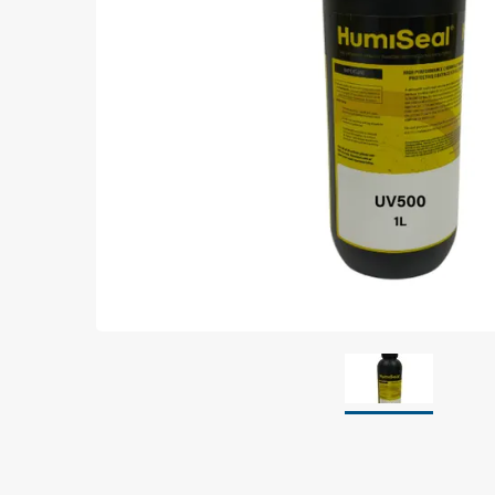
Jordning
Förpackningar
Skärmande påsar
Skärmande bubbelpåsar & film
Dryshield påsar, torkmedel & hic
Safeshieldlådor
Dissipativa påsar
Dissipativ bubbelfilm & påsar
Dissipativ plastfilm & sträckfilm
Dissipativa huvar, säckar & slangar
Dissipativ foam
Dissipativt & konduktivt skum
Specialemballage
Lager & transport