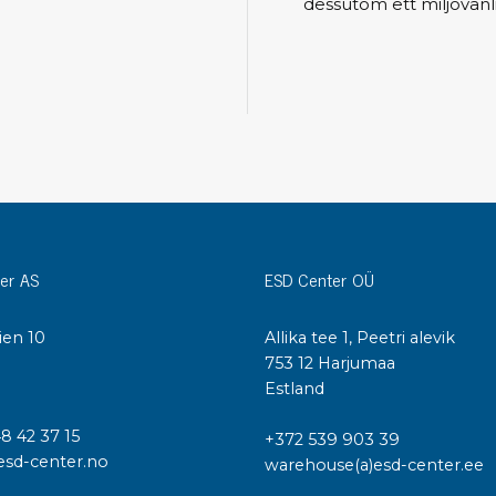
Städvagnar
dessutom ett miljövänli
Klibbmattor
Dis
kon
Jonisering
Dis
Bänkjonisering
Saf
Overhead
Kon
Maskin
Kon
Tryckluft
er AS
ESD Center OÜ
Tj
Mattor & golv
ESD
Bordsmattor
ien 10
Allika tee 1, Peetri alevik
Kon
Golv
I
753 12 Harjumaa
Kal
Tillbehör till golv
Estland
48 42 37 15
+372 539 903 39
esd-center.no
warehouse(a)esd-center.ee