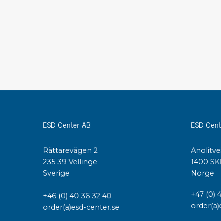
Konduktiva lådor
Dissipativa lådor
Tillbehör till lådor
Sortiment- och komponentaskar
Spolställ
Hyllsystem
Vagnar
Specialvagnar Mossman Tebbs
Hjul
ESD Center AB
ESD Cent
Lastpallar
Specialemballage
Rättarevägen 2
Anolitve
235 39 Vellinge
1400 SK
Sverige
Norge
+47 (0) 
+46 (0) 40 36 32 40
order(a)
order(a)esd-center.se