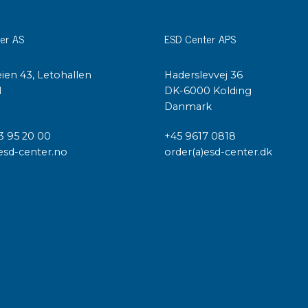
er AS
ESD Center APS
ien 43, Letohallen
Haderslevvej 36
l
DK-6000 Kolding
Danmark
3 95 20 00
+45 9617 0818
esd-center.no
order(a)esd-center.dk