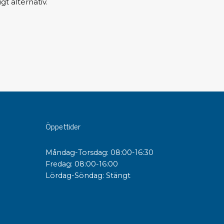
gt alternativ.
sipativa &
duktiva skivor
sipativa PC skivor
eshield
duktiv plastwell
duktiv polystyren
Öppettider
änster
 utbildningar
Måndag-Torsdag: 08:00-16:30
trollmätning & audits
Fredag: 08:00-16:00
ibrering
Lördag-Söndag: Stängt