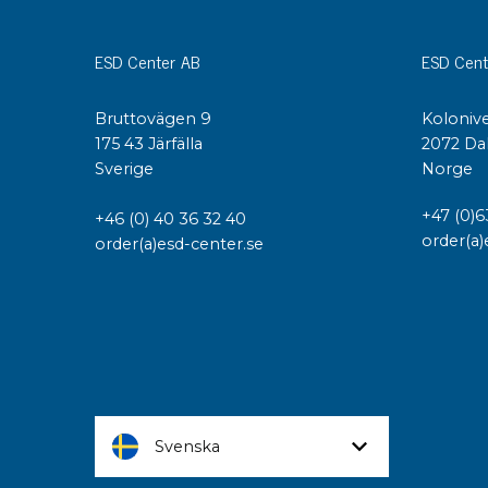
ESD Center AB
ESD Cent
Bruttovägen 9
Kolonive
175 43 Järfälla
2072 Da
Sverige
Norge
+47 (0)6
+46 (0) 40 36 32 40
order(a)
order(a)esd-center.se
Svenska