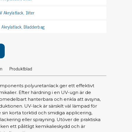
pärrning
 Akrylatlack, 1liter
ktyg, borstar & pincetter
Akrylatlack, Bladderbag
ger & avbitare
 verktygsset
slar
selskaft & kombiklingor
entmejslar
on
Produktblad
cisionsmejslar
cetter
ponents polyuretanlack ger ett effektivt
star
ikalier. Efter härdning i en UV-ugn är de
 omedelbart hanterbara och enkla att avsyna,
ntorsmaterial
oduktionen. UV-lack är särskilt väl lämpad för
 sin korta torktid och smidiga applicering,
ckering eller sprayning. Utöver de praktiska
skor & behållare
ken ett pålitligt kemikalieskydd och är