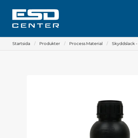
Startsida
Produkter
Process Material
Skyddslack 
Arbetsplats
Bord
Tillbehör till bord
Stolar
Tillbehör till stolar
Mattor
Lampor
Vagnar