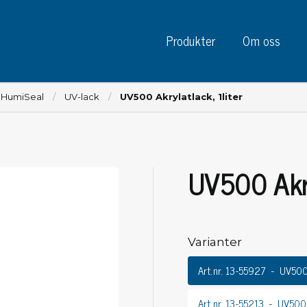
Produkter
Om oss
- HumiSeal
UV-lack
UV500 Akrylatlack, 1liter
UV500 Akry
Instrument
Kre
Testinstrument
Mätinstrument
Tej
Charge plate monitors
Varianter
Tej
Konstant monitors
Tej
ESD event detectors
Art.nr. 13-55927
UV500 
Eti
Elektroder
Sky
Art.nr. 13-55213
UV500 A