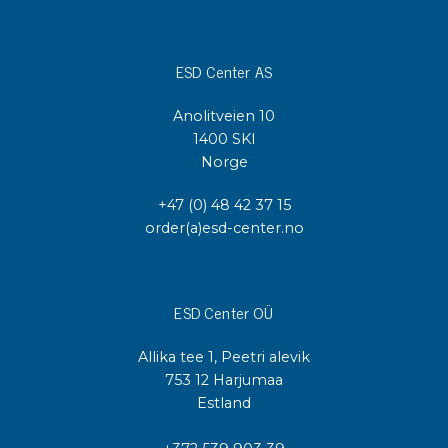
ESD Center AS
Anolitveien 10
1400 SKI
Norge
+47 (0) 48 42 37 15
order(a)esd-center.no
ESD Center OÜ
Allika tee 1, Peetri alevik
753 12 Harjumaa
Estland