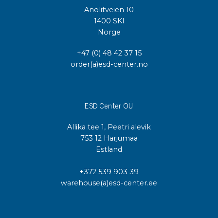
Anolitveien 10
1400 SKI
Norge
+47 (0) 48 42 37 15
order(a)esd-center.no
ESD Center OÜ
Allika tee 1, Peetri alevik
753 12 Harjumaa
Estland
+372 539 903 39
warehouse(a)esd-center.ee