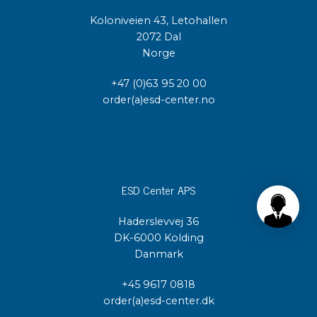
Koloniveien 43, Letohallen
2072 Dal
Norge
+47 (0)63 95 20 00
order(a)esd-center.no
ESD Center APS
Haderslevvej 36
DK-6000 Kolding
Danmark
+45 9617 0818
order(a)esd-center.dk