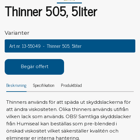
Thinner 505, 5liter
Varianter
Art.nr. 13-55049
Thinner 505, 5liter
Begär offert
Beskrivning
Specifikation
Produktblad
Thinners används för att späda ut skyddslackerna för
att ändra viskositeten. Olika thinners används utifrån
vilken lack som används. OBS! Samtliga skyddslacker
från Humiseal kan beställas som pre-blended i
önskad viskositet vilket säkerställer kvalitén och
eliminerar er interna hantering.