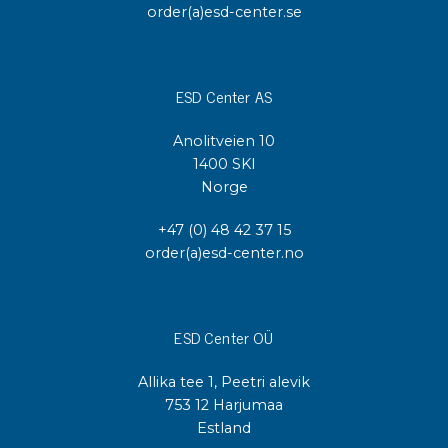
order(a)esd-center.se
ESD Center AS
Anolitveien 10
1400 SKI
Norge
+47 (0) 48 42 37 15
order(a)esd-center.no
ESD Center OÜ
Allika tee 1, Peetri alevik
753 12 Harjumaa
Estland