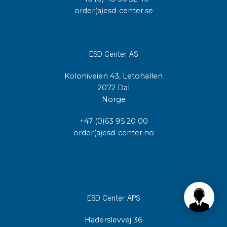
order(a)esd-center.se
ESD Center AS
Koloniveien 43, Letohallen
2072 Dal
Norge
+47 (0)63 95 20 00
order(a)esd-center.no
ESD Center APS
Haderslevvej 36