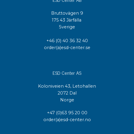
Bruttovägen 9
175 43 Järfälla
Sverige
+46 (0) 40 36 32 40
order(a)esd-center.se
ESD Center AS
Koloniveien 43, Letohallen
2072 Dal
Norge
+47 (0)63 95 20 00
order(a)esd-center.no