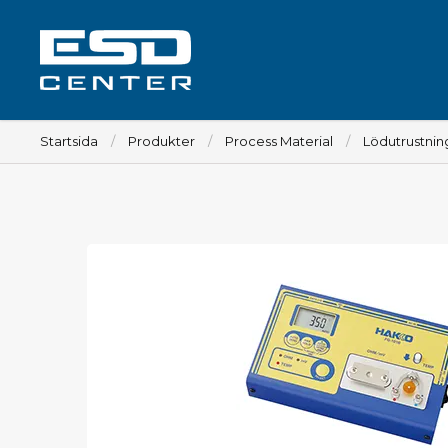
Startsida
Produkter
Process Material
Lödutrustnin
Arbetsplats
Bord
Tillbehör till bord
Stolar
Tillbehör till stolar
Mattor
Lampor
Vagnar