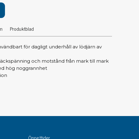
pärrning
ktyg, borstar & pincetter
on
Produktblad
ger & avbitare
 verktygsset
vändbart för dagligt underhåll av lödjärn av
slar
selskaft & kombiklingor
läckspänning och motstånd från mark till mark
entmejslar
med hög noggrannhet
cisionsmejslar
ion
cetter
star
ntorsmaterial
skor & behållare
Öppettider