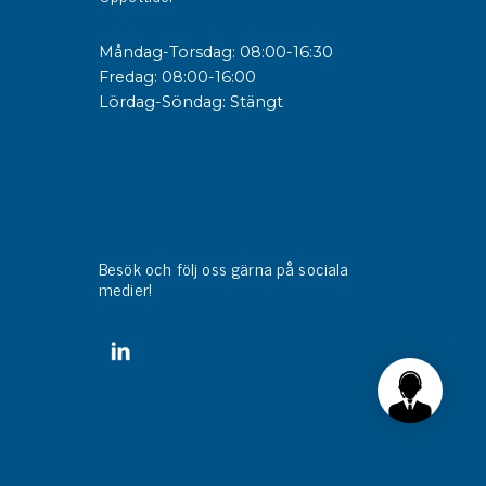
Måndag-Torsdag: 08:00-16:30
sipativa &
Fredag: 08:00-16:00
duktiva skivor
Lördag-Söndag: Stängt
sipativa PC skivor
eshield
duktiv plastwell
duktiv polystyren
Besök och följ oss gärna på sociala
änster
medier!
 utbildningar
trollmätning & audits
ibrering