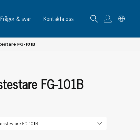
Frågor & svar
Kontakta oss
testare FG-101B
stestare FG-101B
tskortrack & ställ
p, skyltar & etiketter
p
phållare
ketter
ltar & märkning