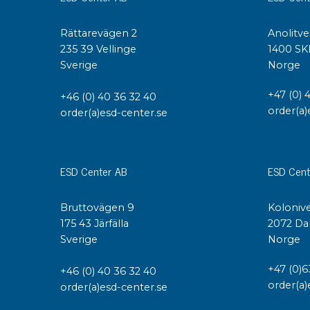
Konduktiva lådor
Rättarevägen 2
Anolitve
Dissipativa lådor
235 39 Vellinge
1400 SK
Tillbehör till lådor
Sverige
Norge
Sortiment- och komponentaskar
Spolställ
+47 (0) 
+46 (0) 40 36 32 40
Hyllsystem
order(a)
order(a)esd-center.se
Vagnar
Specialvagnar Mossman Tebbs
Hjul
ESD Center AB
ESD Cent
Lastpallar
Specialemballage
Bruttovägen 9
Kolonive
175 43 Järfälla
2072 Da
Sverige
Norge
+47 (0)6
+46 (0) 40 36 32 40
order(a)
order(a)esd-center.se