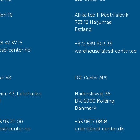
Städvagnar
Klibbmattor
ien 10
Allika tee 1, Peetri alevik
Dis
I
753 12 Harjumaa
kon
Jonisering
Estland
Dis
Bänkjonisering
48 42 37 15
Saf
+372 539 903 39
Overhead
esd-center.no
warehouse(a)esd-center.ee
Kon
Maskin
Kon
Tryckluft
er AS
ESD Center APS
Tj
Mattor & golv
ESD
Bordsmattor
ien 43, Letohallen
Haderslevvej 36
Kon
l
DK-6000 Kolding
Golv
Kal
Danmark
Tillbehör till golv
3 95 20 00
+45 9617 0818
esd-center.no
order(a)esd-center.dk