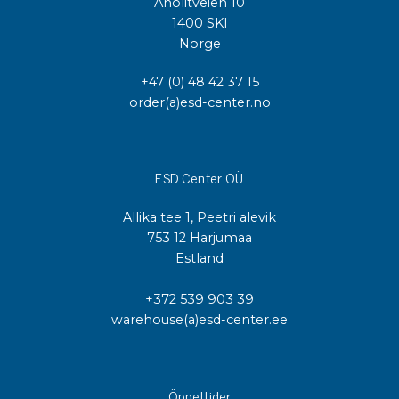
Anolitveien 10
1400 SKI
Norge
+47 (0) 48 42 37 15
order(a)esd-center.no
ESD Center OÜ
Allika tee 1, Peetri alevik
753 12 Harjumaa
Estland
+372 539 903 39
warehouse(a)esd-center.ee
Öppettider