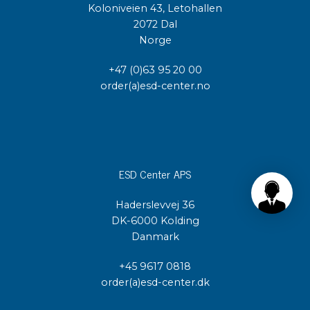
Koloniveien 43, Letohallen
2072 Dal
Norge
+47 (0)63 95 20 00
order(a)esd-center.no
ESD Center APS
Haderslevvej 36
DK-6000 Kolding
Danmark
+45 9617 0818
order(a)esd-center.dk